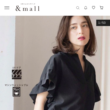
1
/
53