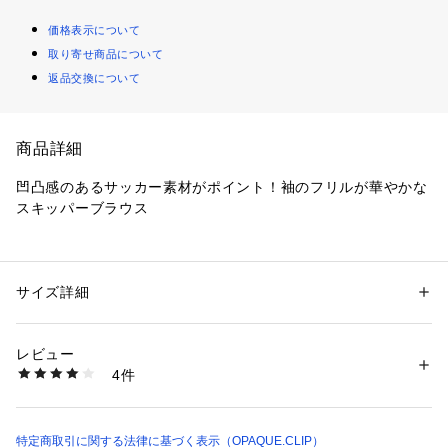
価格表示について
取り寄せ商品について
返品交換について
商品詳細
凹凸感のあるサッカー素材がポイント！袖のフリルが華やかな
スキッパーブラウス
【デザイン】
・通勤にもお出かけにも活躍するサッカー素材のブラウス。
・すっきりと見えるスキッパーデザインがポイント。
サイズ詳細
性別：
レディース
・お袖から脇にかけてフリルデザインを施しており、華やかに
カテゴリー：
ファッション
 ＞ 
トップス
 ＞ 
シャツ・ブラウス
素材：ポリエステル100％
見せつつ自然に二の腕カバーもかないます。
生産国：中国製
レビュー
・やや長めの着丈で腰周りのカバーもできるデザインです。
商品番号：
1600100014218 
（モール）
4件
637-85103 （ショップ）
【素材】
・凹凸のある表面感がポイントで、涼しげでお手入れの簡単な
サッカー素材を使用。
特定商取引に関する法律に基づく表示（OPAQUE.CLIP）