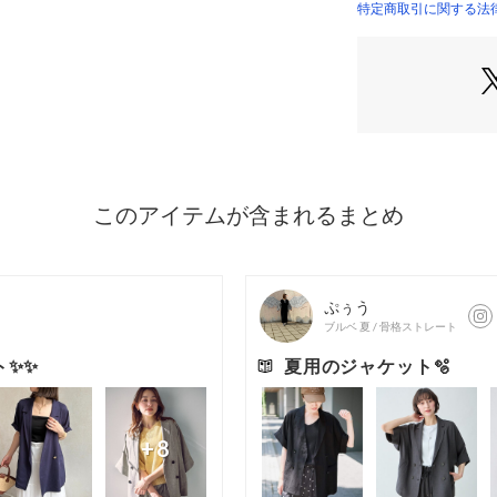
ケットです。
特定商取引に関する法律に
【スタイリング提
・通勤スタイル:
ィスに
・カジュアルスタイ
けに
・きれいめスタイ
けに
【仕様】
・ポケット数：横×
・後ろベンツ
・裏地なし
【素材】
・さらっとドライ
・暑い季節にも嬉
・シワになりにい
・マシンウォッシ
※この製品は、吸