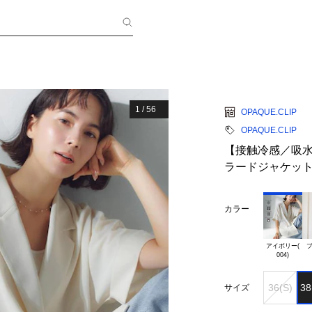
1
/
56
OPAQUE.CLIP
OPAQUE.CLIP
【接触冷感／吸
ラードジャケット
カラー
アイボリー(

ブ
36(S)
38
サイズ