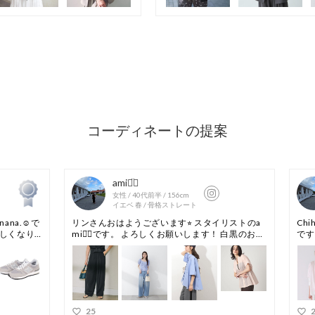
す。この効果は永
※照明の関係によ
合があります。ま
環境により、若干
ざいます。