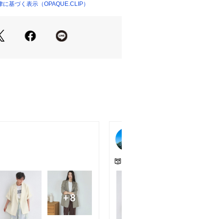
基づく表示（OPAQUE.CLIP）
案】
ブラウス×センタープレスパンツでオフ
ル:Tシャツ×デニムで週末のお出か
ル:ワンピースと合わせて食事やお出か
2
タッチな麻調合繊素材。
しい接触冷感、吸水速乾素材。
防シワ加工でお手入れも簡単に。
ャブルでご自宅でのお洗濯も可能。
水速乾効果のある素材を使用していま