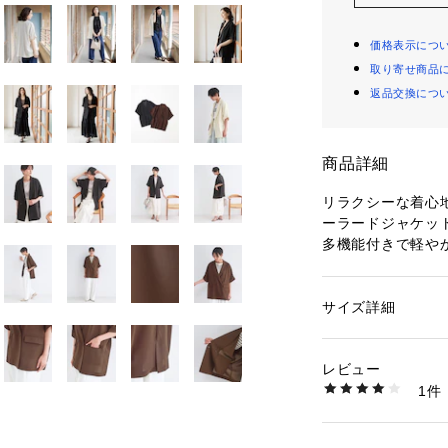
価格表示につ
取り寄せ商品
返品交換につ
商品詳細
リラクシーな着心
ーラードジャケッ
多機能付きで軽や
【デザイン】
・ゆとりのあるシ
サイズ詳細
性別：
レディース
テーラードジャケ
カテゴリー：
ファッ
ト
・トレンド感のあ
素材：ポリエステル1
レビュー
ブデザインでリラ
生産国：カンボジア
1件
・通勤スタイルに
商品番号：
16001000
637-45042 （ショ
合わせたカジュア
・長いシーズン様