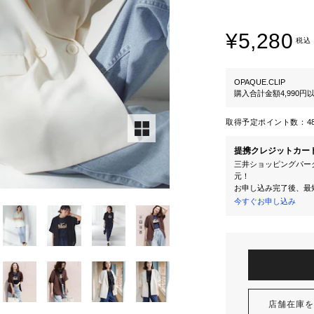
¥5,280
税込
OPAQUE.CLIP
購入合計金額4,990
取得予定ポイント数：
4
提携クレジットカー
三井ショッピングパーク
元！
お申し込み完了後、最
今すぐお申し込み
店舗在庫