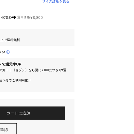
サイズ詳細を見る
40%OFF
通常価格
¥8,800
円以上で送料無料
8 pt
ドで還元率UP
カード《セゾン》なら更に¥100につき1pt還
短５分でご利用可能！
カートに追加
を確認