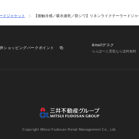
ードジャケット
【接触冷感／吸水速乾／防シワ】リネンライクテーラードジャ
&mallデスク
井ショッピングパークポイント
ららぽーと受取なら送料無料
業施設一覧
三井不動産が展開する商業施設への出店をご検討の方へ
意
個人情報保護方針
個人情報の取り扱いについて
利用者情
Copyright Mitsui Fudosan Retail Management Co., Ltd.