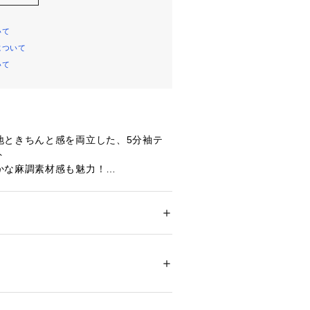
いて
について
いて
地ときちんと感を両立した、5分袖テ
ト
かな麻調素材感も魅力！
ルエットが程よい抜け感を演出できる
ット。
ション
 ＞ 
ジャケット
 ＞ 
テーラードジャケッ
るダブルブレストと、ドルマンスリー
00％
クシーな着心地。
製
はもちろん、デニムやワイドパンツと
14216 
（モール）
ップ）
ルスタイルもおすすめです。
々なシーンで着回せるテーラードジャ