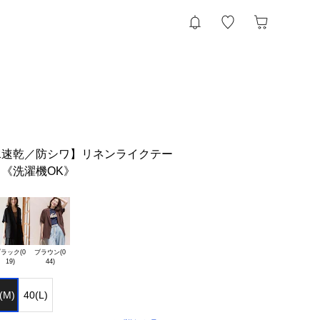
水速乾／防シワ】リネンライクテー
《洗濯機OK》
ラック(0

ブラウン(0

(M)
40(L)