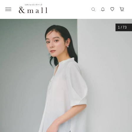
1
/
73