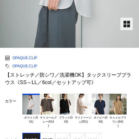
OPAQUE.CLIP
OPAQUE.CLIP
【ストレッチ／防シワ／洗濯機OK】タックスリーブブラ
ウス《SS～LL／6col／セットアップ可》
カラー
ホワイト(0

チャコールグ

ブラック(0

ライトベージ

ネイビー(0

キャメルブラ

レー(014

ウン(841
