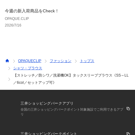
今週の新入荷商品をCheck！
OPAQUE.CLIP
2026/7/16
OPAQUECLIP
ファッション
トップス
シャツ・ブラウス
【ストレッチ／防シワ／洗濯機OK】タックスリーブブラウス《SS～LL
／6col／セットアップ可》
三井ショッピングパークアプリ
全国の三井ショッピングパークポイント対象施設でご利用できるアプ
リ
三井ショッピングパークポイント