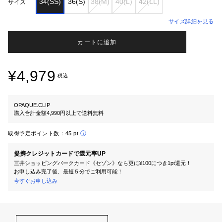
34(SS)
36(S)
38(M)
40(L)
42(LL)
サイズ
サイズ詳細を見る
カートに追加
¥4,979
税込
OPAQUE.CLIP
購入合計金額4,990円以上で送料無料
取得予定ポイント数：
45 pt
提携クレジットカードで還元率UP
三井ショッピングパークカード《セゾン》なら更に¥100につき1pt還元！
お申し込み完了後、最短５分でご利用可能！
今すぐお申し込み