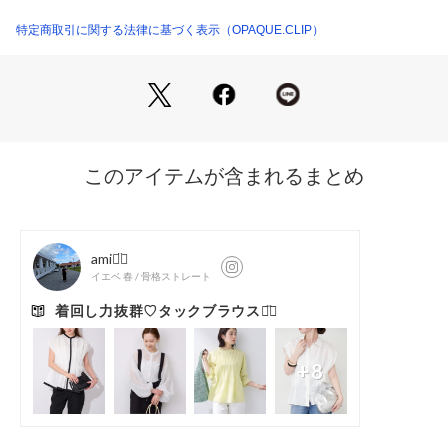
スタイルにはもちろん、デニムを合わせたカジュアルなオフス
タイルもおすすめです。
特定商取引に関する法律に基づく表示（OPAQUE.CLIP）
・フロントにあしらった変形ゴールドボタンがポイントにな
り、ジャケットやカーディガンのインナーとしても活躍しま
す。
※同素材のパンツ（テーパード：637-61007）、（ワイド：63
7-61008）とのセットアップでの着用もおすすめです。
【素材】
・マットな質感とドライなタッチがポイントの梳毛（そもう）
調素材を使用。
・程よい厚みのドライな素材感は、シーズンを選ばず着用が可
能です。
・身体のラインを拾い過ぎず、しっかりストレッチが効いてい
るので着心地も快適です。
・クリーンできちんと感がありながら、お手入れがしやすい防
シワ機能付き。
・マシンウォッシャブルでご家庭でのお洗濯が可能。
・イージーケア、アンチピリングでお手入れも簡単です。
※照明の関係により、実際よりも色味が違って見える場合があ