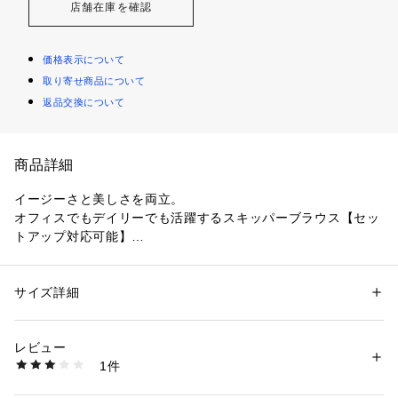
店舗在庫を確認
価格表示について
取り寄せ商品について
返品交換について
商品詳細
イージーさと美しさを両立。
オフィスでもデイリーでも活躍するスキッパーブラウス【セッ
トアップ対応可能】
【デザイン】
・デコルテが美しく見える、すっきりとした合わせのスキッパ
サイズ詳細
性別：
レディース
ーネックに、金ボタンをポイントにしたデザインブラウス。
カテゴリー：
ファッション
 ＞ 
トップス
 ＞ 
シャツ・ブラウス
素材：ポリエステル100％
・程よく抜け感を演出するややゆとりのあるシルエット。
生産国：カンボジア製
レビュー
・ふんわりと自然に二の腕をカバーできる、タックデザインの
商品番号：
1600100014113 
（モール）
1件
お袖がポイントです。
637-85055 （ショップ）
・同素材のパンツを合わせたセットアップで、通勤などのオン