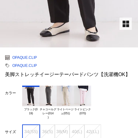
OPAQUE.CLIP
OPAQUE.CLIP
美脚ストレッチイージーテーパードパンツ【洗濯機OK】
カラー
ブラック(0

チャコールグ

ライトベージ

ライトピンク

レー(014

34(SS)
36(S)
38(M)
40(L)
42(LL)
サイズ