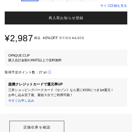
サイズ詳細を見る
再入荷お知らせ登録
¥2,987
40%OFF
¥4,979
税込
通常価格
OPAQUE.CLIP
購入合計金額4,990円以上で送料無料
取得予定ポイント数：
27 pt
提携クレジットカードで還元率UP
三井ショッピングパークカード《セゾン》なら更に¥100につき1pt還元！
お申し込み完了後、最短５分でご利用可能！
今すぐお申し込み
店舗在庫を確認