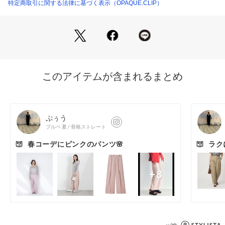
・ドローコード入りでウエスト位置の調整も可能。
特定商取引に関する法律に基づく表示（OPAQUE.CLIP）
・センタープレス入りでさらに脚長＆キレイ見え効果をプラ
ス。
※同素材で、イージーワイドパンツ（637ー65059）もお作り
しております。
【素材】
・梳毛調のポリエステル素材で、オールシーズン着まわせる素
材感です。
・きちんと感がありながら、イージーウエスト＆ストレッチ性
もある素材を使用しているので、穿き心地も快適。
・マシンウォッシャブルでご自宅でのお洗濯も可能。
【仕様】
・ポケット数：横×2 後ろ（ダミー）×2
・ウエスト総ゴム
・裏地なし
※こちらの商品はやや透け感があるため、インナーの着用をお
すすめします。