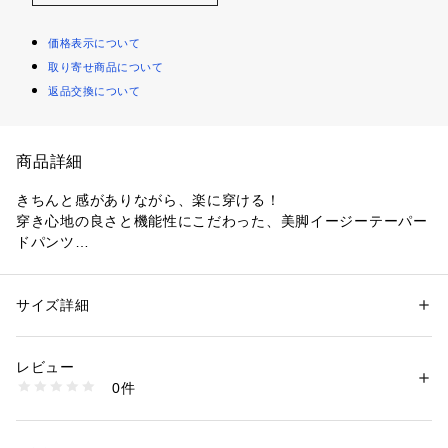
価格表示について
取り寄せ商品について
返品交換について
商品詳細
きちんと感がありながら、楽に穿ける！
穿き心地の良さと機能性にこだわった、美脚イージーテーパー
ドパンツ
【デザイン】
・シルエットに徹底してこだわった、イージーウエストタイプ
サイズ詳細
性別：
レディース
のテーパードパンツ。
カテゴリー：
ファッション
 ＞ 
パンツ
 ＞ 
ロングパンツ
素材：ポリエステル97％ ポリウレタン3％
・すっきりとさせた腰回りから、裾にかけてキレイにテーパー
生産国：中国製
レビュー
ドする美脚シルエット。
商品番号：
1600100014050 
（モール）
0件
・ウエストはゴム仕様でイージーな穿き心地。ゴム周りのギャ
637-65058 （ショップ）
ザー分量を計算し、着用した際にもたつかずスッキリとしたバ
ランスに。