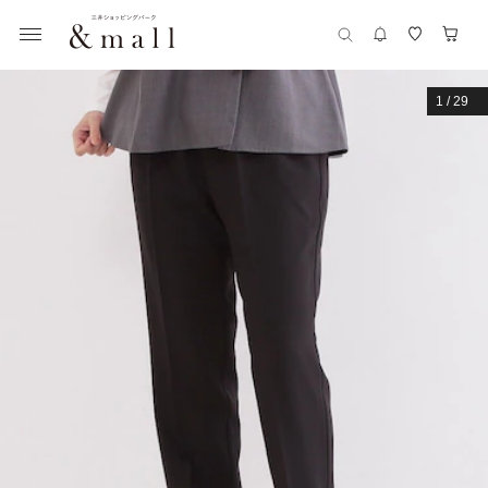
1
/
29