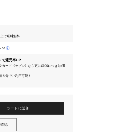
円以上で送料無料
5 pt
ドで還元率UP
カード《セゾン》なら更に¥100につき1pt還
短５分でご利用可能！
カートに追加
を確認