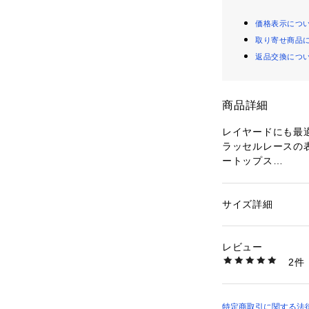
価格表示につ
取り寄せ商品
返品交換につ
商品詳細
レイヤードにも最
ラッセルレースの
ートップス
【デザイン】
・素材感を活かし
サイズ詳細
性別：
レディース
ス。
カテゴリー：
ファッ
素材：ポリエステル9
・カーディガンや
生産国：ベトナム製
レビュー
の重ね着など、様
商品番号：
16001000
2件
・袖口はメロウ始
637-15325 （ショ
見えてもポイント
【素材】
特定商取引に関する法律に