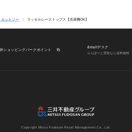
・カットソー
ラッセルレーストップス【洗濯機OK】
&mallデスク
井ショッピングパークポイント
ららぽーと受取なら送料無料
業施設一覧
三井不動産が展開する商業施設への出店をご検討の方へ
意
個人情報保護方針
個人情報の取り扱いについて
利用者情
Copyright Mitsui Fudosan Retail Management Co., Ltd.