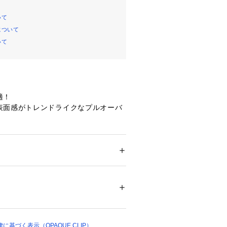
いて
について
いて
適！
表面感がトレンドライクなプルオーバ
たシンプルな長袖プルオーバートップ
ション
 ＞ 
トップス
 ＞ 
Tシャツ・カットソー
3％ ポリウレタン7％
シャツのインナー、ニットトップスと
々な着こなしが楽しめる一枚。
14035 
（モール）
末にしており、重ね着の際に袖口から
ップ）
になります。
基づく表示（OPAQUE.CLIP）