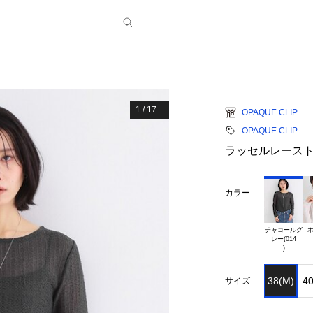
1
/
17
OPAQUE.CLIP
OPAQUE.CLIP
ラッセルレースト
カラー
チャコールグ

ホ
レー(014

38(M)
40
サイズ