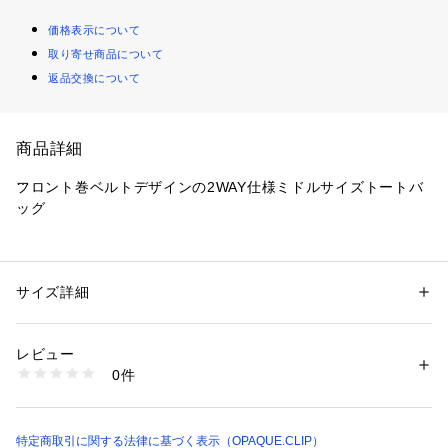
価格表示について
取り寄せ商品について
返品交換について
商品詳細
フロント巻ベルトデザインの2WAY仕様ミドルサイズトートバ
ッグ
・軽量のシュリンク合皮素材を使用
・表面に凹凸感のある素材なのでキズや汚れが目立ちづらいの
が嬉しいポイント
サイズ詳細
性別：
レディース
・シンプルなフォルムをベースにフロント部分にはベルト巻デ
カテゴリー：
バッグ
 ＞ 
トートバッグ
素材：本体: 合成皮革
ザインを施したどんなコーデにも合わせやすいトートバッグ
生産国：中国製
レビュー
・本体口元はマグネット仕様で開閉が楽ちん
商品番号：
1600100014023 
（モール）
0件
・500mlペットボトルが問題無く収まるサイズ感
C71-15032 （ショップ）
・取り外し可能なショルダーストラップ付きの2WAY仕様
・ショルダーストラップは長さ調整もできるのが嬉しいポイン
ト
特定商取引に関する法律に基づく表示（OPAQUE.CLIP）