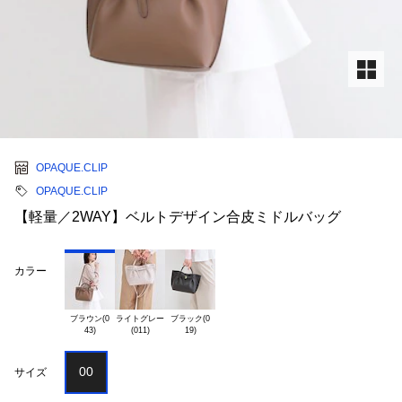
OPAQUE.CLIP
OPAQUE.CLIP
【軽量／2WAY】ベルトデザイン合皮ミドルバッグ
カラー
ブラウン(0

ライトグレー

ブラック(0

00
サイズ