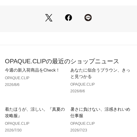
【仕様】
・ポケット数：外側×1
※照明の関係により、実際よりも色味が違って見える場合があ
ります。また、パソコン・スマートフォンなどの環境により、
若干製品と画像のカラーが異なる場合もございます。
OPAQUE.CLIPの最近のショップニュース
今週の新入荷商品をCheck！
あなたに似合うブラウン、きっ
と見つかる
OPAQUE.CLIP
OPAQUE.CLIP
2026/8/6
2026/8/6
着たほうが、涼しい。『真夏の
暑さに負けない、涼感きれいめ
攻略服』
仕事服
OPAQUE.CLIP
OPAQUE.CLIP
2026/7/30
2026/7/23