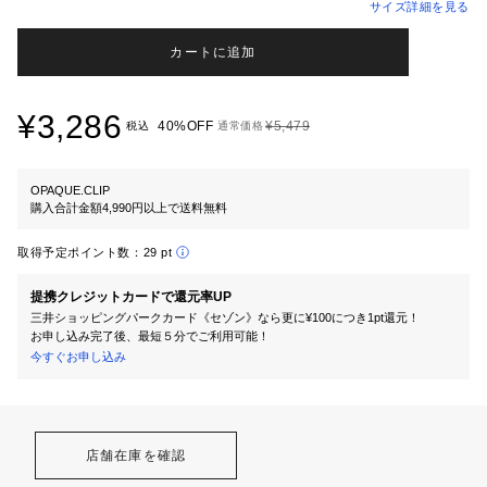
サイズ詳細を見る
カートに追加
¥3,286
40%OFF
¥5,479
税込
通常価格
OPAQUE.CLIP
購入合計金額4,990円以上で送料無料
取得予定ポイント数：
29 pt
提携クレジットカードで還元率UP
三井ショッピングパークカード《セゾン》なら更に¥100につき1pt還元！
お申し込み完了後、最短５分でご利用可能！
今すぐお申し込み
店舗在庫を確認