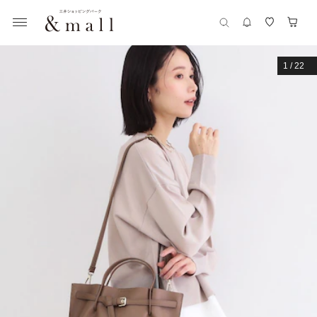
1
/
22