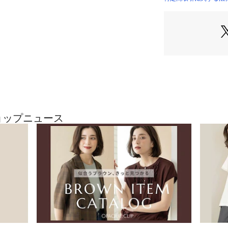
【デザイン】
普段使いしやすい
品な印象のミドル
カジュアルだけで
ングにも合わせや
した。
本体は3層に分かれ
mlペットボトル
本体前後の層は、
はマグネット開閉
ショップニュース
らず安心です。
取り外し可能なショ
使えるのが嬉しい
ショルダー部分は
つかず、フィット
仕上げました。
■2WAY
■ポケットあり
■多ポケット