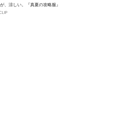
が、涼しい。『真夏の攻略服』
CLIP
り、実際よりも色味が違って見える場
た、パソコン・スマートフォンなどの
製品と画像のカラーが異なる場合もご