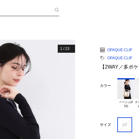
1
/
23
OPAQUE.CLIP
OPAQUE.CLIP
【2WAY／多ポ
カラー
ベージュ(0

チ
00
サイズ