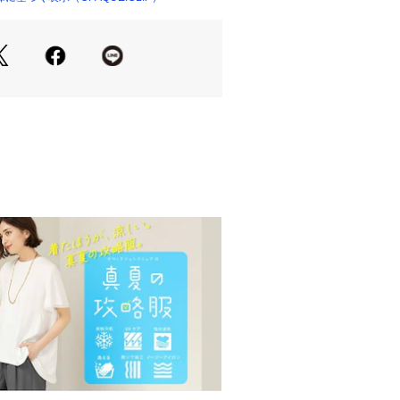
カジュアルな素材を使用しながらも上
トートバッグ。
はなく、通勤通学のキレイめスタイリ
すいスッキリしたデザインに仕上げま
ていて荷物の仕分けがしやすく、500
が問題無く収まるサイズ感です。
さっと物を取り出しやすく、中央部分
仕様なのでバッグの中身が丸見えにな
ルダーストラップ付きで、2WAYで
ポイントです。
長さ調整が可能。肩に掛けた際にゴロ
して持てるすっきりとしたデザインに