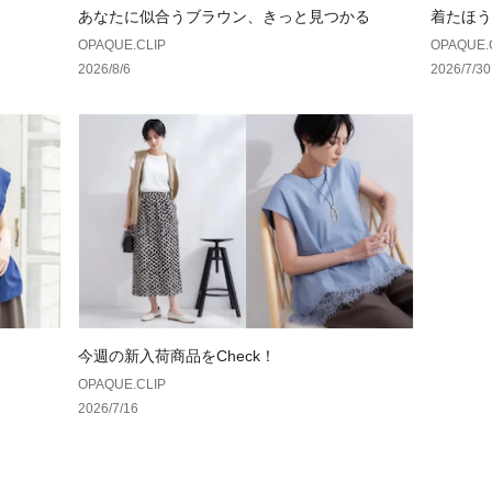
■肩掛け可能
あなたに似合うブラウン、きっと見つかる
着たほう
■ななめ掛け可能
OPAQUE.CLIP
OPAQUE.
2026/8/6
2026/7/30
※照明の関係によ
合があります。ま
環境により、若干
ざいます。
今週の新入荷商品をCheck！
OPAQUE.CLIP
2026/7/16