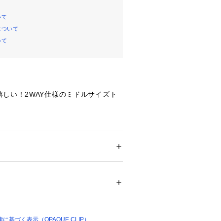
いて
について
いて
しい！2WAY仕様のミドルサイズト
も対応可能なきれいめシンプルデザイ
かれていて収納しやすい仕様
さっと取り出しやすく、中央部分はマ
 ＞ 
トートバッグ
でバッグの中が丸見えにならないよう
14000 
（モール）
のペットボトルが問題無く収まるサイズ
ップ）
、荷物の仕分けに便利です。
（うち、内ポケット：4）
基づく表示（OPAQUE.CLIP）