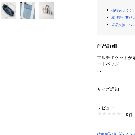
価格表示につ
取り寄せ商品
返品交換につ
商品詳細
マルチポケットが嬉
ートバッグ
・通勤にも通学に
ン
・本体は3層に分
サイズ詳細
性別：
レディース
・本体前後は物が
カテゴリー：
バッグ
素材：帆布
グネット開閉仕様
生産国：中国製
レビュー
に配慮
商品番号：
16001000
0件
・500mlサイズ
C71-15037 （ショ
感
・ポケットが多く
※ポケット数：7
特定商取引に関する法律に