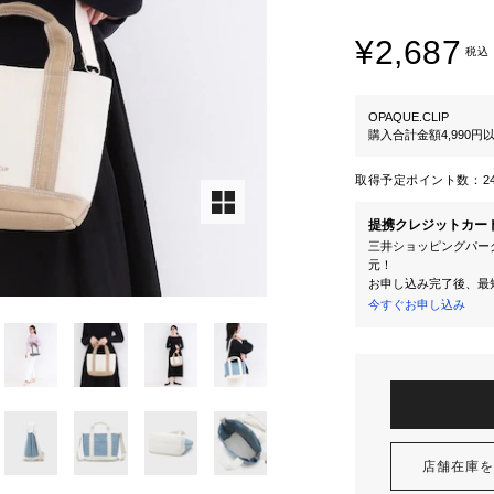
¥2,687
税込
OPAQUE.CLIP
購入合計金額4,990
取得予定ポイント数：
2
提携クレジットカー
三井ショッピングパーク
元！
お申し込み完了後、最
今すぐお申し込み
店舗在庫