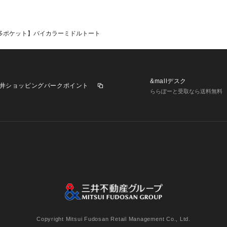
／多ポケット】バイカラーミドルトート
&mallデスク
井ショッピングパークポイント
ららぽーと受取なら送料無料
業施設一覧
三井不動産が展開する商業施設への出店をご検討の方へ
意
個人情報保護方針
個人情報の取り扱いについて
利用者情
Copyright Mitsui Fudosan Retail Management Co., Ltd.