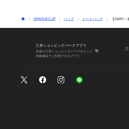
OPAQUECLIP
バッグ
トートバッグ
【2WAY
三井ショッピングパークアプリ
三
全国の三井ショッピングパークポイント
対象施設でご利用できるアプリ
三井不動産が展開する商
サイトのご利用上の注