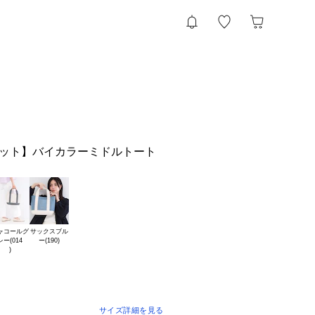
ケット】バイカラーミドルトート
ャコールグ

サックスブル

レー(014

サイズ詳細を見る