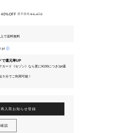
40%OFF
通常価格
¥4,479
円以上で送料無料
4 pt
ドで還元率UP
カード《セゾン》なら更に¥100につき1pt還
短５分でご利用可能！
再入荷お知らせ登録
を確認