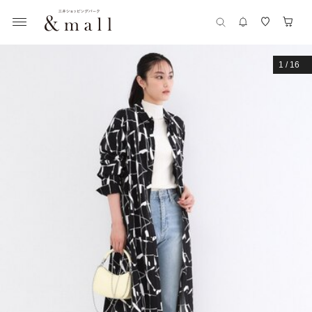
1
/
16