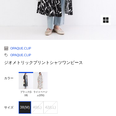
OPAQUE.CLIP
OPAQUE.CLIP
ジオメトリックプリントシャツワンピース
カラー
ブラック(1

ライトベージ

38(M)
40(L)
42(LL)
サイズ