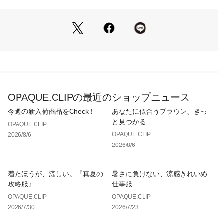
【素材】
・落ち感と光沢感のある、レーヨン混素材を使用。
・ヴィンテージ感のある表面感も特徴です。
【仕様】
・ポケットなし
・裏地なし
OPAQUE.CLIPの最近のショップニュース
※こちらの商品は透け感があるため、インナーの着用をおすす
めします。
今週の新入荷商品をCheck！
あなたに似合うブラウン、きっ
と見つかる
OPAQUE.CLIP
OPAQUE.CLIP
2026/8/6
※照明の関係により、実際よりも色味が違って見える場合があ
2026/8/6
ります。また、パソコン・スマートフォンなどの環境により、
若干製品と画像のカラーが異なる場合もございます。
着たほうが、涼しい。『真夏の
暑さに負けない、涼感きれいめ
攻略服』
仕事服
OPAQUE.CLIP
OPAQUE.CLIP
2026/7/30
2026/7/23