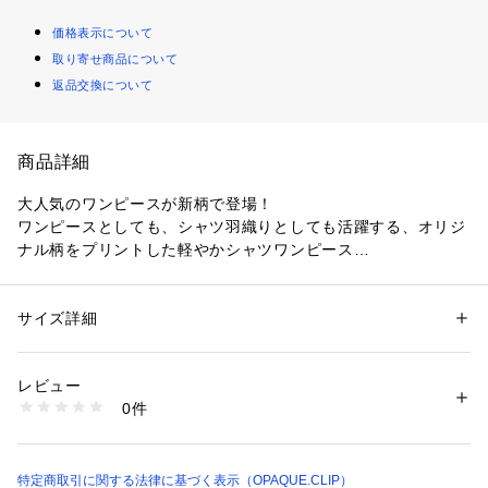
価格表示について
取り寄せ商品について
返品交換について
商品詳細
大人気のワンピースが新柄で登場！
ワンピースとしても、シャツ羽織りとしても活躍する、オリジ
ナル柄をプリントした軽やかシャツワンピース
【デザイン】
・大柄のジオメトリック柄が目を惹くオリジナルプリント。
サイズ詳細
性別：
レディース
・前開きデザインのシャツワンピースデザインで、ローウエス
カテゴリー：
ファッション
 ＞ 
ワンピース・ドレス
 ＞ 
ワンピース
素材：レーヨン90％ ナイロン10％
トで切り替えたフレアシルエット。
生産国：中国製
レビュー
・落ち感のある素材なので、上品に着こなせるワンピース。
商品番号：
1600100013978 
（モール）
0件
・一枚で華やかなプリントワンピースで、前を開けて軽いシャ
637-55028 （ショップ）
ツ羽織りとしても活躍します。
・119（ブラック）はブラック地にホワイト、151（ベージ
ュ）は明るいライトベージュ地に黒の柄です。
特定商取引に関する法律に基づく表示（OPAQUE.CLIP）