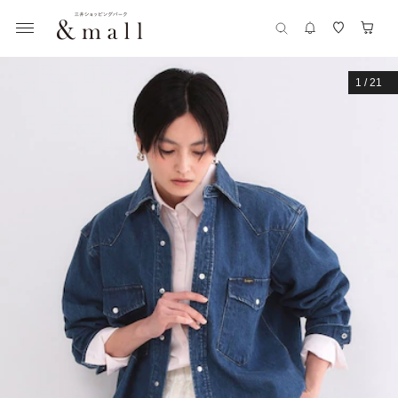
1
/
21