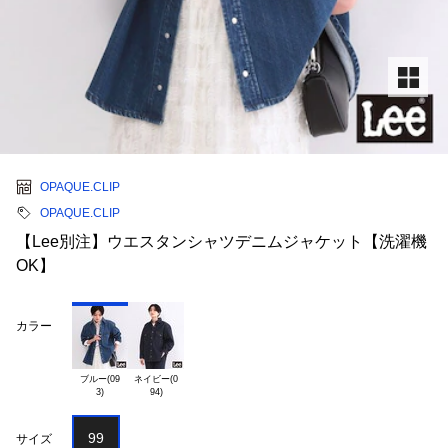
OPAQUE.CLIP
OPAQUE.CLIP
【Lee別注】ウエスタンシャツデニムジャケット【洗濯機
OK】
カラー
ブルー(09

ネイビー(0

99
サイズ