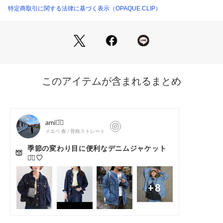
・ワンサイズ展開のフリーサイズとなります。
特定商取引に関する法律に基づく表示（OPAQUE.CLIP）
・同素材でお作りしているフレアパンツ（F37－65001）とセ
ットアップでの着用もおすすめです。
【素材／カラー】
・オールシーズン定番で着れる12OZ（オンス）の綿デニム素
材を使用。
・中濃色のフェイドデニム（093）とワンウオッシュデニム
（094）の2色展開。
・シーズン問わず大人っぽく着れるカラーリング。
・マシンウォッシャブル
【仕様】
・ポケット数：胸元×2
・裏地なし
【注意事項】
※この商品は、汗や雨などで湿った状態や摩擦により色移りす
ることがあります。
※この商品は、日光や照明を長時間受けますと変色の恐れがあ
ります。