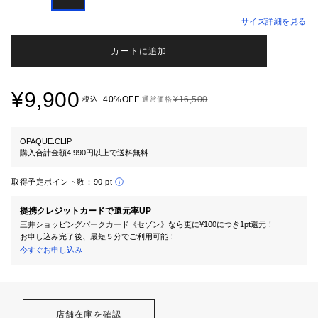
サイズ詳細を見る
カートに追加
¥9,900
40%OFF
¥16,500
税込
通常価格
OPAQUE.CLIP
購入合計金額4,990円以上で送料無料
取得予定ポイント数：
90 pt
提携クレジットカードで還元率UP
三井ショッピングパークカード《セゾン》なら更に¥100につき1pt還元！
お申し込み完了後、最短５分でご利用可能！
今すぐお申し込み
店舗在庫を確認