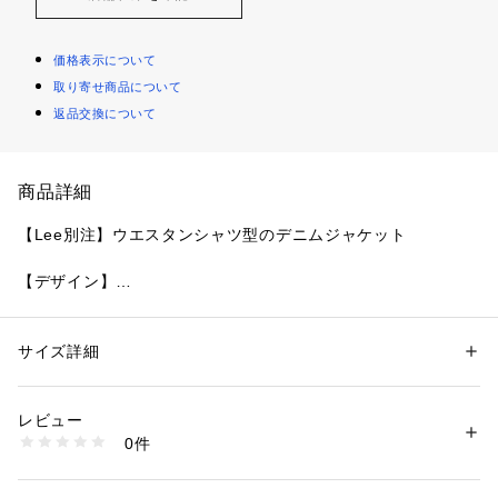
価格表示について
取り寄せ商品について
返品交換について
商品詳細
【Lee別注】ウエスタンシャツ型のデニムジャケット
【デザイン】
・本格的なウエスタンシャツ型をデニムジャケットに落とし込
んだLee別注デザイン。
・ウエスタンデザインの特徴でもある、カーブしたヨーク使い
サイズ詳細
性別：
レディース
や、フラップポケットなどをポイントに、オーバーサイズのシ
カテゴリー：
ファッション
 ＞ 
ジャケット
 ＞ 
デニムジャケット
素材：綿100％
ャツデザインで仕上げています。
生産国：ベトナム製
レビュー
・ウエスタンシャツならではのスナップボタン使いもポイント
商品番号：
1600100013923 
（モール）
0件
に。
F37-45001 （ショップ）
・ドロップショルダーと長めの着丈バランスで、アウターとし
て着用できるデニムジャケットです。