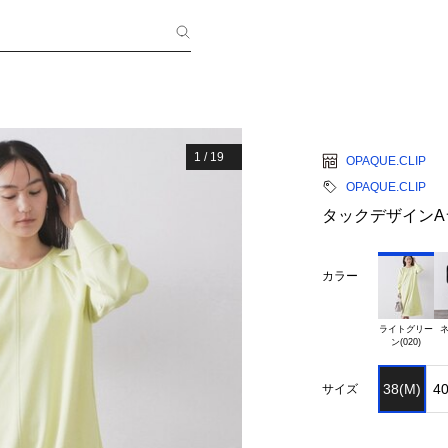
1
/
19
OPAQUE.CLIP
OPAQUE.CLIP
タックデザインA
カラー
ライトグリー

ネ
38(M)
40
サイズ