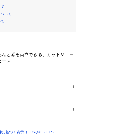
いて
について
いて
ちんと感を両立できる、カットジョー
ピース
ブの切替位置にタックデザインを施
ボリュームを持たせたデザインがポイ
ション
 ＞ 
ワンピース・ドレス
 ＞ 
ワンピース
テル75％ レーヨン20％ ポリウレタン5％ 裏
インを拾わない、ややAラインのシル
％
に切り替えを入れることで、縦長効果
13887 
（モール）
ップ）
かないます。
スナーを開けて着脱する仕様で、ファ
けた身頃と同色のグログランテープが
基づく表示（OPAQUE.CLIP）