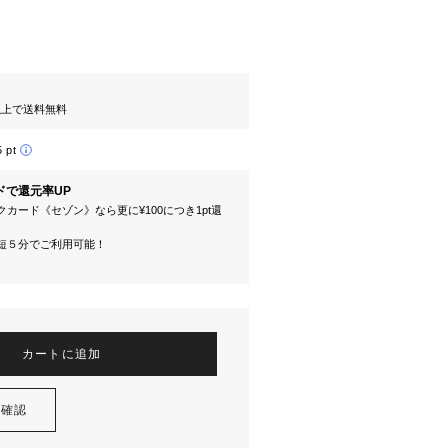
円以上で送料無料
5 pt
ドで還元率UP
カード《セゾン》なら更に¥100につき1pt還
短５分でご利用可能！
カートに追加
を確認