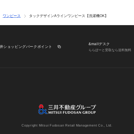
ワンピース
タックデザインAラインワンピース【洗濯機OK】
&mallデスク
井ショッピングパークポイント
ららぽーと受取なら送料無料
業施設一覧
三井不動産が展開する商業施設への出店をご検討の方へ
意
個人情報保護方針
個人情報の取り扱いについて
利用者情
Copyright Mitsui Fudosan Retail Management Co., Ltd.