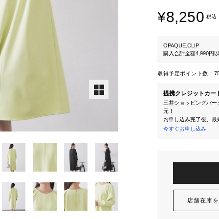
¥8,250
税込
OPAQUE.CLIP
購入合計金額4,990
取得予定ポイント数：
7
提携クレジットカー
三井ショッピングパーク
元！
お申し込み完了後、最
今すぐお申し込み
店舗在庫