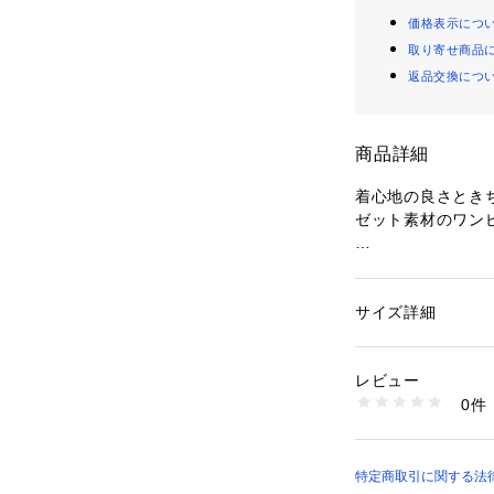
価格表示につ
取り寄せ商品
返品交換につ
商品詳細
着心地の良さとき
ゼット素材のワン
【デザイン】
・ラグランスリー
し、お袖に程よい
サイズ詳細
性別：
レディース
ント。
カテゴリー：
ファッ
素材：表地: ポリエス
・身頃は身体のラ
地: ポリエステル100
レビュー
エット。
生産国：中国製
0件
・前後ともに中央
商品番号：
16001000
637-55019 （ショ
ですっきり見えが
・首の後ろのファ
スナー引手先に付
特定商取引に関する法律に