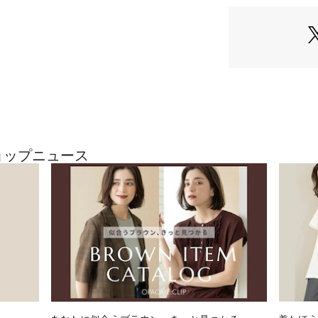
アクセントに。
・後ろにスリット
【素材】
・表地にはきちん
ないカットジョー
・マシンウォッシ
【仕様】
・ポケット数：横×
・背中ファスナー
ショップニュース
・裏地あり
※ライトグリーン（
※照明の関係によ
合があります。ま
環境により、若干
ざいます。