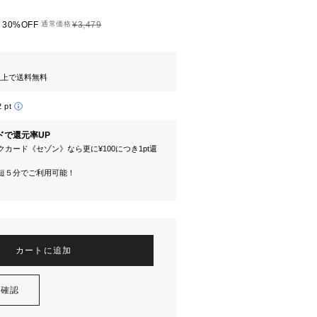
30%OFF
通常価格
¥3,479
円以上で送料無料
2 pt
ドで還元率UP
カード《セゾン》なら更に¥100につき1pt還
短５分でご利用可能！
カートに追加
を確認