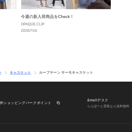
今週の新入荷商品をCheck！
OPAQUE.CLIP
2026/7/16
ー
キャスケット
ループヤーン サーモキャスケット
&mallデスク
井ショッピングパークポイント
ららぽーと受取なら送料無料