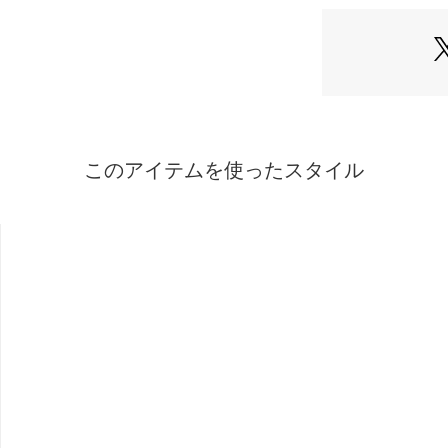
アイテムです。
※照明の関係によ
合があります。ま
環境により、若干
ざいます。