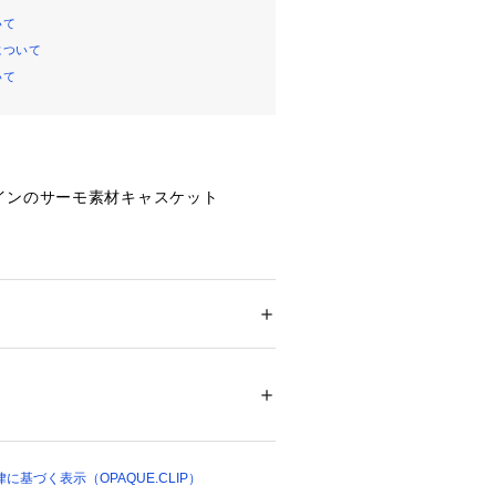
いて
について
いて
インのサーモ素材キャスケット
インのサーモ素材が華やかさを添え、
スケットスタイルに現代的なエッジを
ートにもマッチする洗練されたデザイ
ション
 ＞ 
帽子・ヘアアクセサリー
 ＞ 
キャス
2％ ポリエステル26％ ナイロン12％ つば: 
ン14％
ト】
13858 
（モール）
やデニムジャケットと合わせて、カジ
ップ）
にアクセントを。
、ちょっとしたおしゃれにぴったりの
基づく表示（OPAQUE.CLIP）