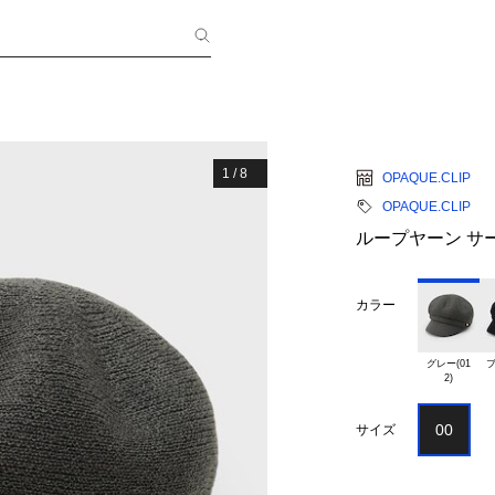
1
/
8
OPAQUE.CLIP
OPAQUE.CLIP
ループヤーン サ
カラー
グレー(01

ブ
00
サイズ