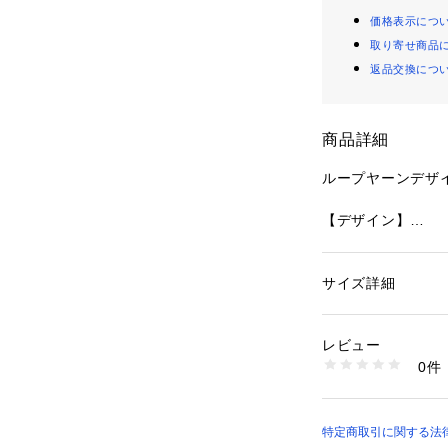
価格表示につ
取り寄せ商品
返品交換につ
商品詳細
ループヤーンデザ
【デザイン】
ループヤーンデザ
クラシックなキャ
加えています。
サイズ詳細
性別：
レディース
どんなコーディネ
カテゴリー：
ファッ
ケット
ンです。
素材：本体: アクリル6
レビュー
アクリル86％ ナイロ
0件
【着こなしポイン
生産国：中国製
商品番号：
16001000
シンプルなニット
C71-55003 （ショ
ュアルなスタイル
休日のお出かけや
特定商取引に関する法律に