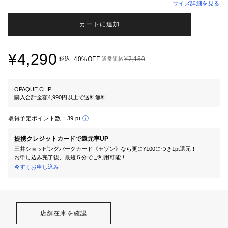
サイズ詳細を見る
カートに追加
¥4,290
40%OFF
¥7,150
税込
通常価格
OPAQUE.CLIP
購入合計金額4,990円以上で送料無料
取得予定ポイント数：
39 pt
提携クレジットカードで還元率UP
三井ショッピングパークカード《セゾン》なら更に¥100につき1pt還元！
お申し込み完了後、最短５分でご利用可能！
今すぐお申し込み
店舗在庫を確認