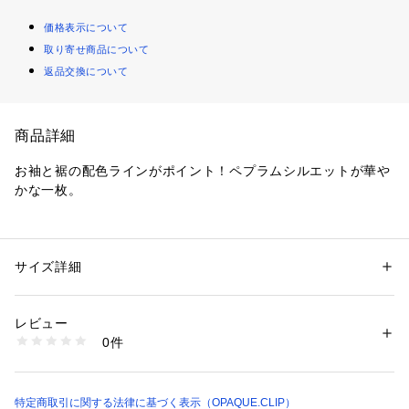
価格表示について
取り寄せ商品について
返品交換について
商品詳細
お袖と裾の配色ラインがポイント！ペプラムシルエットが華や
かな一枚。
【デザイン】
・ペプラムシルエットが華やかなニットプルオーバー。
・ウエストで切り替えずにペプラムシルエットをつくること
サイズ詳細
性別：
レディース
で、大人な印象で着られる一枚に仕上げています。
カテゴリー：
ファッション
 ＞ 
トップス
 ＞ 
ニット・セーター
素材：レーヨン80％ ナイロン10％ ポリエステル10％
・ネック後ろにはファスナーをあしらい、後ろ姿にもワンポイ
生産国：中国製
レビュー
ントデザインをプラス。
商品番号：
1600100013852 
（モール）
0件
・501（ホワイト）、512（グレー）、519（ブラック）は、
N02-15001 （ショップ）
袖口と裾に細く配色ラインをあしらい、デザインポイントにし
ています。
特定商取引に関する法律に基づく表示（OPAQUE.CLIP）