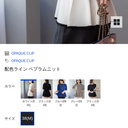
OPAQUE.CLIP
OPAQUE.CLIP
配色ライン ペプラムニット
カラー
ホワイト(5

ブラック(0

ブルー(09

グレー(51

ブラック(5

38(M)
サイズ