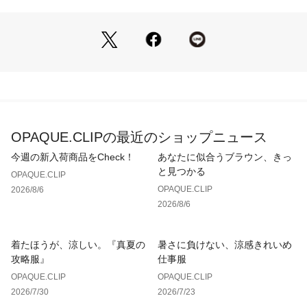
【素材】
・レーヨン／ナイロンのさらりとした素材感で、ジャケットな
どを羽織って春から、一枚で夏まで活躍するアイテムです。
・細番手の糸を使用しており、表面感が美しく、きれいめのス
タイリングにもおすすめです。
・ハンドウォッシャブルなのでご家庭でのお手入れが可能で
す。
OPAQUE.CLIPの最近のショップニュース
※照明の関係により、実際よりも色味が違って見える場合があ
ります。また、パソコン・スマートフォンなどの環境により、
今週の新入荷商品をCheck！
あなたに似合うブラウン、きっ
若干製品と画像のカラーが異なる場合もございます。
と見つかる
OPAQUE.CLIP
OPAQUE.CLIP
2026/8/6
2026/8/6
着たほうが、涼しい。『真夏の
暑さに負けない、涼感きれいめ
攻略服』
仕事服
OPAQUE.CLIP
OPAQUE.CLIP
2026/7/30
2026/7/23