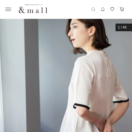
1
/
46