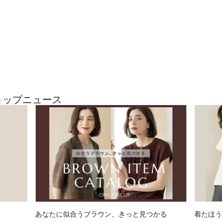
※照明の関係によ
合があります。ま
環境により、若干
ざいます。
ショップニュース
あなたに似合うブラウン、きっと見つかる
着たほう