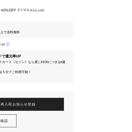
40%OFF
通常価格
¥12,100
円以上で送料無料
6 pt
ドで還元率UP
カード《セゾン》なら更に¥100につき1pt還
短５分でご利用可能！
再入荷お知らせ登録
を確認