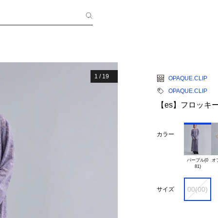
1
/
19
OPAQUE.CLIP
OPAQUE.CLIP
【es】フロッキ
カラー
パープル(0

オ
00(00)
サイズ