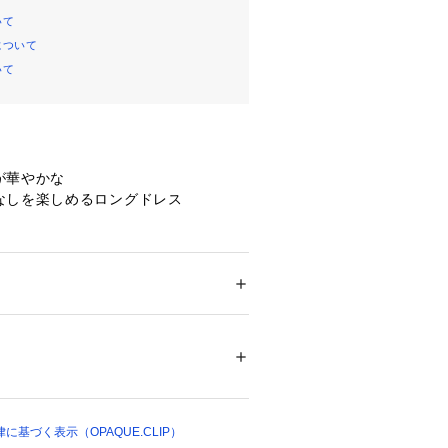
いて
について
いて
が華やかな
なしを楽しめるロングドレス
ロッキーレースを使用したロングドレ
ースをレイヤード着として、様々な着
ション
 ＞ 
ワンピース・ドレス
 ＞ 
ワンピース
4％ ポリウレタン6％
頂けます。
ラインシルエットでシンプルで上品な着
13766 
（モール）
ップ）
仕様で、テープ使いとバックシャンデ
に。
お好きなボトムとのレイヤードで着こ
基づく表示（OPAQUE.CLIP）