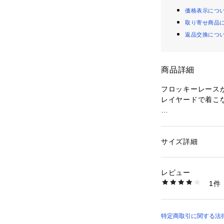
価格表示につ
取り寄せ商品
返品交換につ
商品詳細
フロッキーレース
レイヤードで着こ
【デザイン】
・起毛感のあるフ
ス。
サイズ詳細
性別：
レディース
・透け感のあるレ
カテゴリー：
ファッ
素材：ポリエステル9
こなしを楽しんで
生産国：中国製
レビュー
・すっきりしたI
商品番号：
16001000
1件
こなしに。
637-54031 （ショ
・後ろボタン開き
ザインもポイント
・リブニットや、
特定商取引に関する法律に