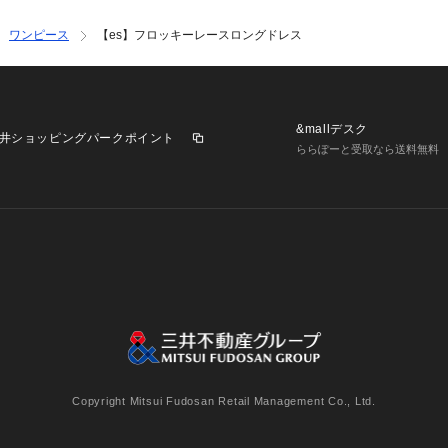
ワンピース
【es】フロッキーレースロングドレス
&mallデスク
井ショッピングパークポイント
ららぽーと受取なら送料無料
業施設一覧
三井不動産が展開する商業施設への出店をご検討の方へ
意
個人情報保護方針
個人情報の取り扱いについて
利用者情
Copyright Mitsui Fudosan Retail Management Co., Ltd.