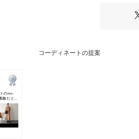
なしを楽しめるロ
・HOLIDAYシ
ムです。
【素材】
・起毛感のあるフ
【仕様】
・後ろボタン開き
・裏地なし
・ポケットなし
－－－－－－－－
【es （エス）OPA
「特別なあなたの
自分らしさを表現
上質な素材と、美
品格を纏い、着る
新たにOPAQUE