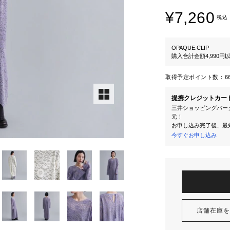
¥7,260
税込
OPAQUE.CLIP
購入合計金額4,990
取得予定ポイント数：
6
提携クレジットカー
三井ショッピングパーク
元！
お申し込み完了後、最
今すぐお申し込み
店舗在庫