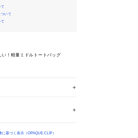
いて
について
いて
しい！軽量ミドルトートバッグ
しやすい様にマルチポケットデザイン
なミドルトートバッグ
られた3層仕様で、荷物が仕分けやす
ァスナー付きなので防犯面も安心
 ＞ 
トートバッグ
ステル
トは500mlペットボトルや折り畳み
利で、本体フロントのファスナーポケ
13762 
（モール）
トはスマートフォンやカードケースな
ップ）
利です
ト：4、外ファスナーポケット：1、内
基づく表示（OPAQUE.CLIP）