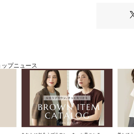
ポケット：2、内
【素材】
・デイリー使いに
を本体に使用して
・内側に使用して
を使用しています
【加工】
・この製品は、表
持っています。
ショップニュース
※完全防水ではあ
※縫製部分から水
※この効果は永久
※照明の関係によ
合があります。ま
環境により、若干
ざいます。