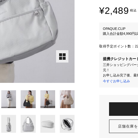
¥2,489
税込
OPAQUE.CLIP
購入合計金額4,990
取得予定ポイント数：
2
提携クレジットカー
三井ショッピングパーク
元！
お申し込み完了後、最
今すぐお申し込み
店舗在庫