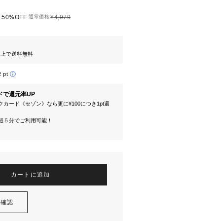
50%OFF
通常価格
¥4,979
円以上で送料無料
2 pt
ドで還元率UP
カード《セゾン》なら更に¥100につき1pt還
短５分でご利用可能！
カートに追加
を確認