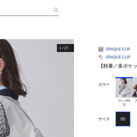
1
/
27
OPAQUE.CLIP
OPAQUE.CLIP
【軽量／多ポケ
カラー
グレー(01

ブ
00
サイズ