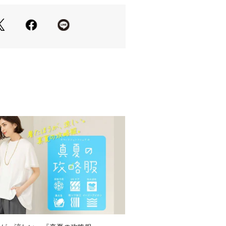
ファスナーポケット：1）
嬉しい加工を施したポリエステル素材
います。
いる裏地は、ペットボトル由来の生地
。
面についた水分をはじきやすい性能を
りません。
が浸入することがあります。
的なものではありません。
り、実際よりも色味が違って見える場
た、パソコン・スマートフォンなどの
製品と画像のカラーが異なる場合もご