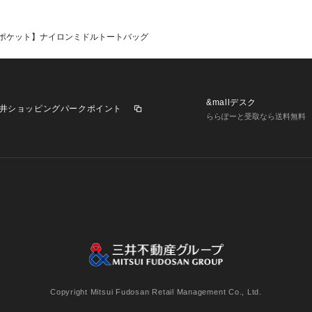
ポケット】ナイロンミドルトートバッグ
&mallデスク
井ショッピングパークポイント
ららぽーと受取なら送料無料
業施設一覧
三井不動産が展開する商業施設への出店をご検討の方へ
意
個人情報保護方針
個人情報の取り扱いについて
利用者情
Copyright Mitsui Fudosan Retail Management Co., Ltd.