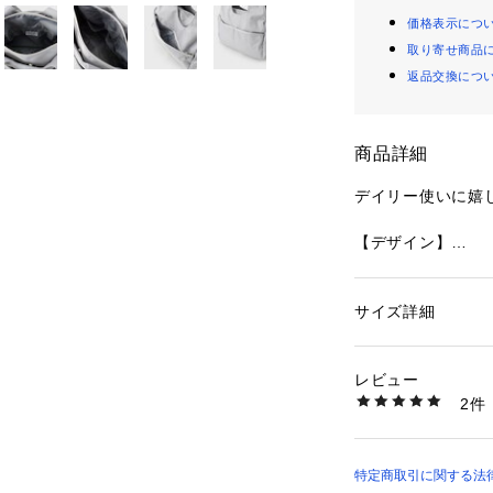
価格表示につ
取り寄せ商品
返品交換につ
商品詳細
デイリー使いに嬉
【デザイン】
・小物の仕分けが
にしたカジュアル
・本体内側は仕切
サイズ詳細
性別：
レディース
く、中央部分はフ
カテゴリー：
バッグ
素材：本体: ポリエ
・外側サイドポケッ
生産国：中国製
レビュー
傘などの収納に便
商品番号：
16001000
2件
ットや背面ポケッ
C71-15013 （ショ
ど小物の収納に便
※ポケット数：8
（うち、外ポケッ
特定商取引に関する法律に