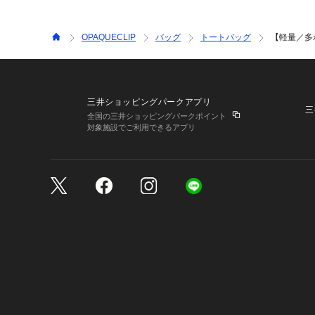
OPAQUECLIP
バッグ
トートバッグ
【軽量／多
三井ショッピングパークアプリ
三
全国の三井ショッピングパークポイント
対象施設でご利用できるアプリ
三井不動産が展開する商
サイトのご利用上の注