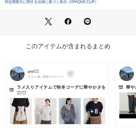
仕上げました。
特定商取引に関する法律に基づく表示（OPAQUE.CLIP）
持ち方アレンジで、両方の持ち手を持つ通常の持ち方と、片方
の持ち手をもう片方の持ち手に掛けてワンハンドル風の持ち方
の2通りの持ち方が可能です。
持つだけでスタイリングのポイントにもなるキャッチ‐なアイ
テムですが、シンプルなデザインなのでサブバッグとしても使
いやすくおすすめです。
ブランドロゴを刻印したオリジナルのチャーム付きで、さりげ
ない上品さをプラスしています。
【仕様】
・ポケットなし
※照明の関係により、実際よりも色味が違って見える場合があ
ります。また、パソコン・スマートフォンなどの環境により、
若干製品と画像のカラーが異なる場合もございます。