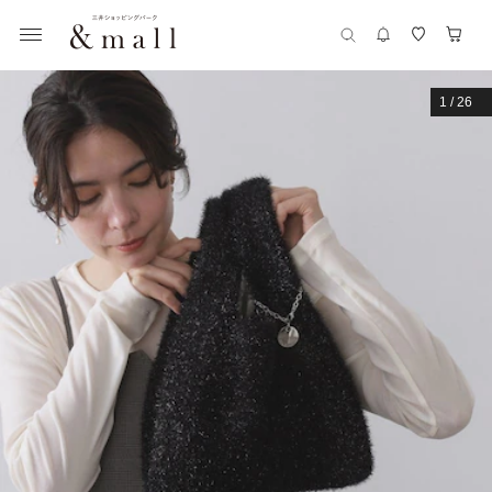
1
/
26