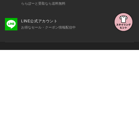
ららぽーと受取なら送料無料
LINE公式アカウント
お得なセール・クーポン情報配信中
初めての方へ
よくある質問・お問い合わせ
会社概要・利用規約など
三井不動産が展開する商業施設一覧
三井不動産が展開する商業施設への出店をご検討の方へ