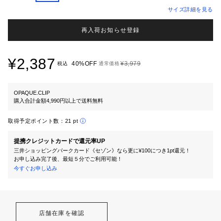
サイズ詳細を見る
再入荷お知らせ登録
¥2,387
40%OFF
¥3,979
税込
通常価格
OPAQUE.CLIP
購入合計金額4,990円以上で送料無料
取得予定ポイント数：
21 pt
提携クレジットカードで還元率UP
三井ショッピングパークカード《セゾン》なら更に¥100につき1pt還元！
お申し込み完了後、最短５分でご利用可能！
今すぐお申し込み
店舗在庫を確認