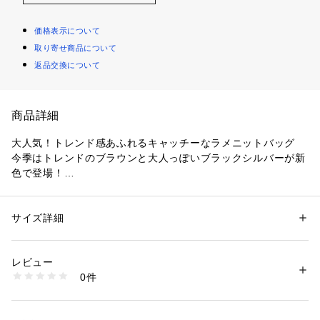
価格表示について
取り寄せ商品について
返品交換について
商品詳細
大人気！トレンド感あふれるキャッチーなラメニットバッグ
今季はトレンドのブラウンと大人っぽいブラックシルバーが新
色で登場！
・キラキラしたフィルム糸を使用
・シンプルなデザインで素材の個性を活かしたバッグ
サイズ詳細
性別：
レディース
・持ち方のアレンジも可能
カテゴリー：
バッグ
 ＞ 
トートバッグ
素材：ポリエステル
・ブランドロゴを刻印したオリジナルのメタルチャーム付き
生産国：中国製
レビュー
商品番号：
1600100013445 
（モール）
0件
【デザイン】
C71-14064 （ショップ）
トレンドのラメ系素材を使用したコンパクトなニットバッグ。
キラキラしたフィルム糸を使用し、シンプルなニットバッグに