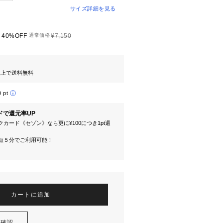
サイズ詳細を見る
40%OFF
通常価格
¥7,150
円以上で送料無料
9 pt
ドで還元率UP
カード《セゾン》なら更に¥100につき1pt還
短５分でご利用可能！
カートに追加
を確認