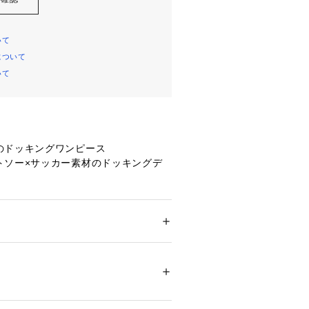
いて
について
いて
のドッキングワンピース
トソー×サッカー素材のドッキングデ
カットソー素材のシンプルなクルーネ
ブ。
ション
 ＞ 
ワンピース・ドレス
 ＞ 
ワンピース
部分 コットン69％ ポリエステル31％ スカ
凹凸感がポイントの素材を使用したボ
63％ コットン37％ 裏地: ポリエステル10
で、嬉しい脇ポケット付き。
替えが少しコクーンシルエットになる
13166 
（モール）
。
ップ）
総ゴムにドローコードが入った仕様