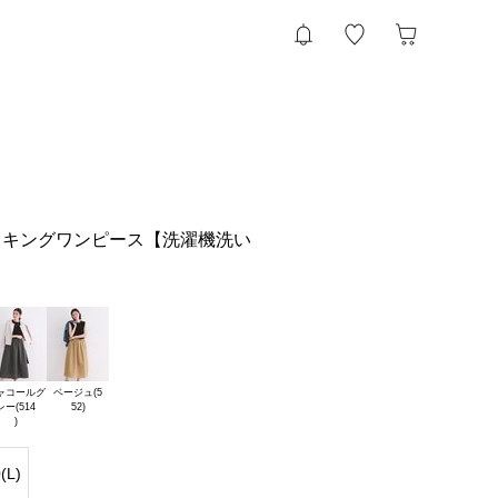
ッキングワンピース【洗濯機洗い
ャコールグ

ベージュ(5

レー(514

(L)