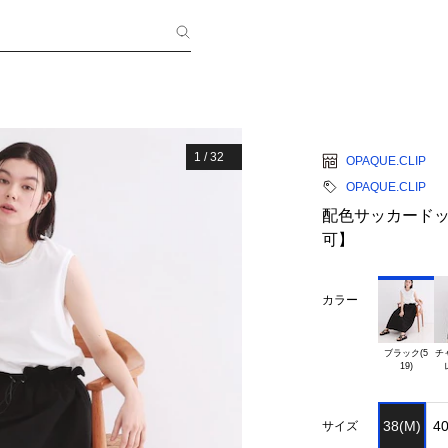
1
/
32
OPAQUE.CLIP
OPAQUE.CLIP
配色サッカード
可】
カラー
ブラック(5

チ
38(M)
40
サイズ