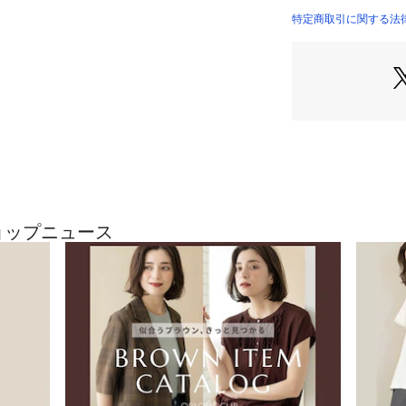
で、着脱も着心地
特定商取引に関する法律に
・一枚でスタイリ
夏に大活躍するお
【素材】
・綿／ポリエステ
涼しさを感じるサ
・ご家庭の洗濯機
ブル機能素材。
【仕様】
・脇ポケットあり
ショップニュース
・ウエスト総ゴム
・ファスナーなし
・スカート部分裏
※照明の関係によ
合があります。ま
環境により、若干
ざいます。