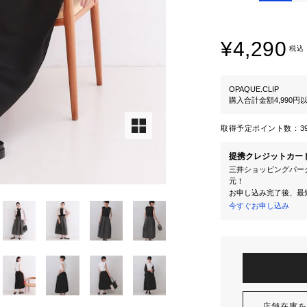
¥4,290
税込
OPAQUE.CLIP
購入合計金額4,990
取得予定ポイント数：
3
提携クレジットカー
三井ショッピングパーク
元！
お申し込み完了後、最
今すぐお申し込み
店舗在庫