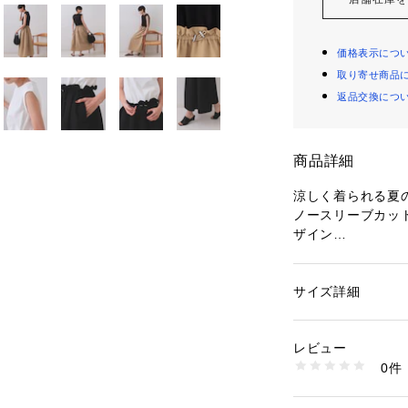
価格表示につ
取り寄せ商品
返品交換につ
商品詳細
涼しく着られる夏
ノースリーブカッ
ザイン
【デザイン】
・トップス部分は
サイズ詳細
性別：
レディース
ックのノースリー
カテゴリー：
ファッ
素材：表地: ジャージ
・スカート部分は
ート部分 ポリエステル
レビュー
リュームスカート
0％
0件
・裾に入った切り
生産国：中国製
商品番号：
16001000
今っぽいデザイン
637-53007 （ショ
・ウエスト部分は