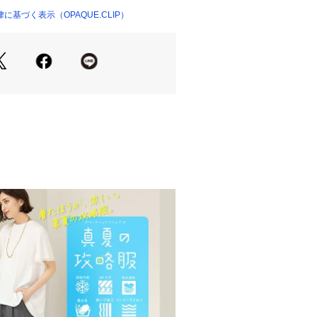
も快適です。
基づく表示（OPAQUE.CLIP）
ングが決まるドッキングワンピースは
すすめアイテムです。
ルのカットソーと、凹凸ある表面感が
ッカー素材を使用。
でお手入れが簡単なマシンウォッシャ
地あり
り、実際よりも色味が違って見える場
た、パソコン・スマートフォンなどの
製品と画像のカラーが異なる場合もご