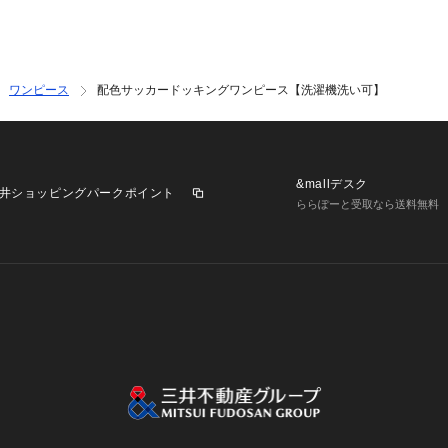
ワンピース
配色サッカードッキングワンピース【洗濯機洗い可】
&mallデスク
井ショッピングパークポイント
ららぽーと受取なら送料無料
業施設一覧
三井不動産が展開する商業施設への出店をご検討の方へ
意
個人情報保護方針
個人情報の取り扱いについて
利用者情