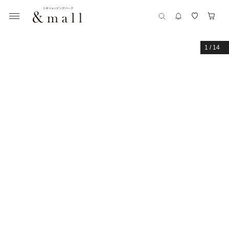
1
/
14