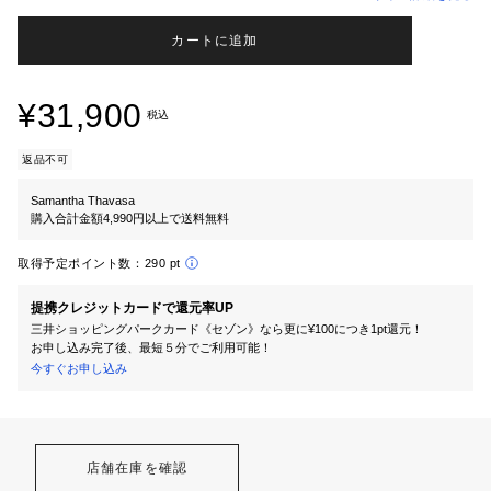
カートに追加
¥31,900
税込
返品不可
Samantha Thavasa
購入合計金額4,990円以上で送料無料
取得予定ポイント数：
290 pt
提携クレジットカードで還元率UP
三井ショッピングパークカード《セゾン》なら更に¥100につき1pt還元！
お申し込み完了後、最短５分でご利用可能！
今すぐお申し込み
店舗在庫を確認