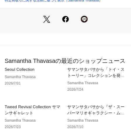
特定商取引に関する法律に基づく表示（Samantha Thavasa）
過ぎずデイリーユースなデザインです。
【素材】
ハリ感のあるナイロン素材を使用しています。
【サイズ感】
A4サイズ…×、長財布…〇、500mlボトル…〇
Samantha Thavasaの最近のショップニュース
Seoul Collection
サマンサタバサから「トイ・ス
トーリー」コレクションを発
Samantha Thavasa
売。
Samantha Thavasa
2026/7/31
2026/7/24
Tweed Revival Collection サマ
サマンサタバサから『ザ・スー
ンサギャレット
パーマリオギャラクシー・ムー
ビー』の映画を記念したコレク
Samantha Thavasa
Samantha Thavasa
ションを発売！
2026/7/23
2026/7/10