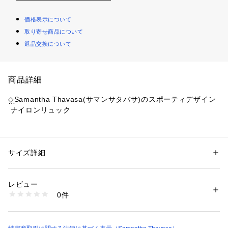
価格表示について
取り寄せ商品について
返品交換について
商品詳細
◇Samantha Thavasa(サマンサタバサ)のスポーティデザイン
 ナイロンリュック
使用感抜群なナイロン素材のバッグ。
【デザイン】
サイズ詳細
性別：
レディース
スポーティーなデザインながら丸みがあるフォルムと小ぶりの
カテゴリー：
バッグ
 ＞ 
バックパック・リュック
素材：本体（表地1）：ナイロン  本体（表地2）：牛革  本体（裏地）：
サイズ感が女性らしさを演出。
ポリエステル
レビュー
種類豊富なポケットを完備しているため、コンパクトな見た目
生産国：ベトナム
0件
以上に収能力があります。
洗濯：-
※詳しい洗濯方法については、商品の品質表示タグをご覧ください
天口は両ファスナーで大きく開くので、荷物の取り出しもしや
商品番号：
1590300007622 
（モール）
すくなっています。
00032610190271 （ショップ）
ハリ感のあるナイロンを使用しているため、カジュアルになり