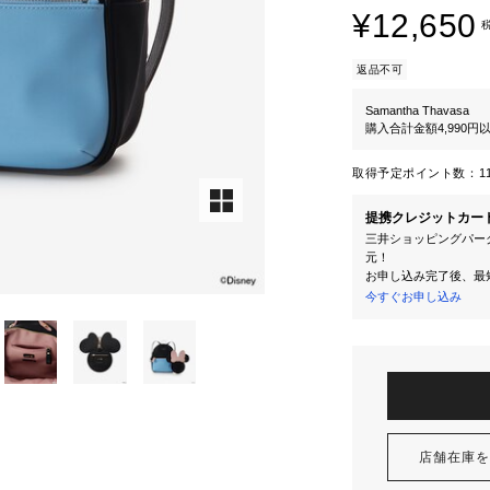
¥12,650
返品不可
Samantha Thavasa
購入合計金額4,990
取得予定ポイント数：
1
提携クレジットカー
三井ショッピングパーク
元！
お申し込み完了後、最
今すぐお申し込み
店舗在庫