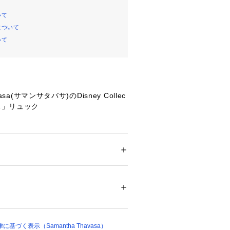
いて
について
いて
vasa(サマンサタバサ)のDisney Collec
ウス」リュック
クターとのお出かけを楽しめる機能性
 ＞ 
バックパック・リュック
皮革
をイメージしたブラックカラーと淡い
印象的なリュック。
スナーポケットもついているのでＩＤ
ついては、商品の品質表示タグをご覧くださ
取り出したいものをさっと収納が可能
07488 
（モール）
 （ショップ）
の耳のシルエットは取り外し可能なマ
づく表示（Samantha Thavasa）