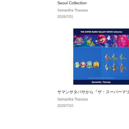
Seoul Collection
Samantha Thavasa
2026/7/31
サマンサタバサから『ザ・スーパーマ
ラクシー・ムービー』の映画を記念し
Samantha Thavasa
ションを発売！
2026/7/10