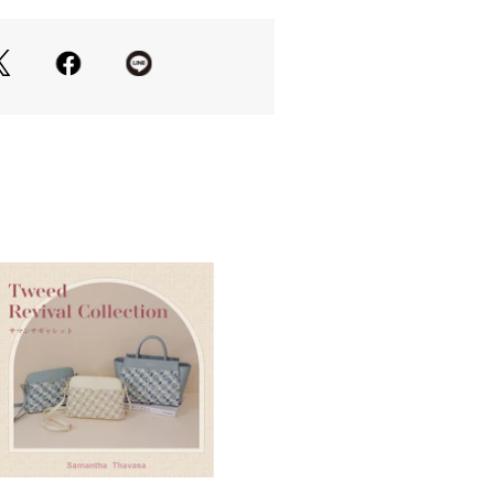
ているのも嬉しいポイント。
〇、500mlボトル…〇