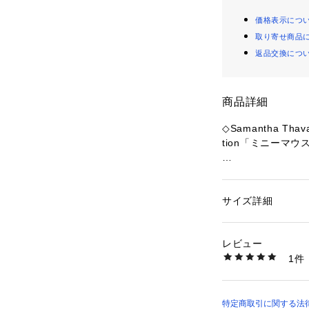
価格表示につ
取り寄せ商品
返品交換につ
商品詳細
◇Samantha Tha
tion「ミニーマ
ディズニーキャラ
アイテムが登場。
サイズ詳細
性別：
レディース
【デザイン】
カテゴリー：
バッグ
素材：ナイロン/合成
「ミニーマウス」
生産国：中国
レビュー
ピンクのリボンが
洗濯：-
1件
フロントにはファ
※詳しい洗濯方法に
い
カードなどすぐに
商品番号：
15903000
です。
00032410150552
「ミニーマウス」
特定商取引に関する法律に基