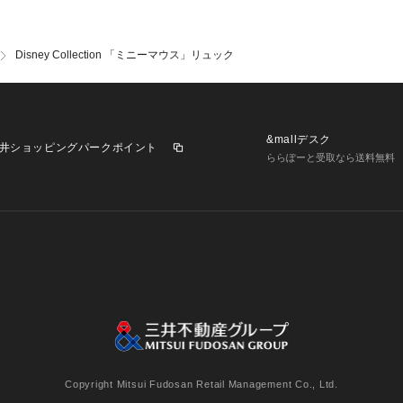
Disney Collection 「ミニーマウス」リュック
&mallデスク
井ショッピングパークポイント
ららぽーと受取なら送料無料
業施設一覧
三井不動産が展開する商業施設への出店をご検討の方へ
意
個人情報保護方針
個人情報の取り扱いについて
利用者情
Copyright Mitsui Fudosan Retail Management Co., Ltd.