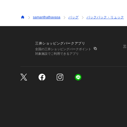
samanthathavasa
バッグ
バックパック・リュック
三井ショッピングパークアプリ
三
全国の三井ショッピングパークポイント
対象施設でご利用できるアプリ
三井不動産が展開する商
サイトのご利用上の注