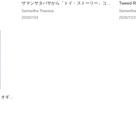
サマンサタバサから「トイ・ストーリー」コレ
Tweed 
クションを発売。
Samantha Thavasa
Samantha
2026/7/24
2026/7/23
リオギャ
たコレク