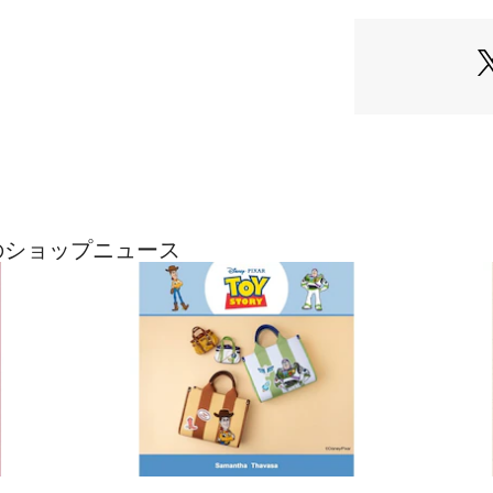
ルチケースになっ
【サイズ感】
長財布…〇、携帯…
の最近のショップニュース