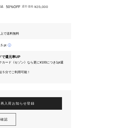
税込
50%OFF
通常価格
¥25,300
円以上で送料無料
15 pt
ドで還元率UP
カード《セゾン》なら更に¥100につき1pt還
短５分でご利用可能！
再入荷お知らせ登録
を確認