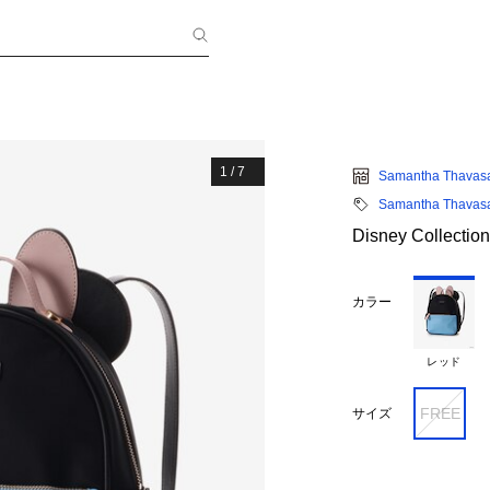
1
/
7
Samantha Thavas
Samantha Thavas
Disney Coll
カラー
レッド
FREE
サイズ