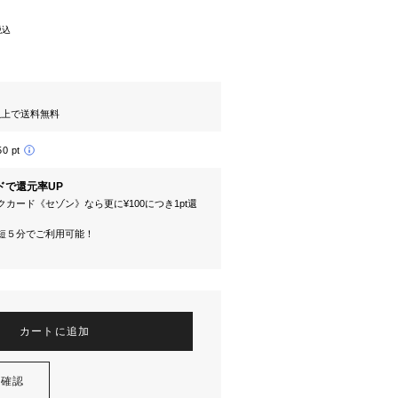
税込
円以上で送料無料
50 pt
ドで還元率UP
カード《セゾン》なら更に¥100につき1pt還
短５分でご利用可能！
カートに追加
を確認