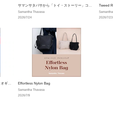
サマンサタバサから「トイ・ストーリー」コレ
Tweed 
クションを発売。
Samantha Thavasa
Samantha
2026/7/24
2026/7/23
リオギャ
Effortless Nylon Bag
たコレク
Samantha Thavasa
2026/7/9