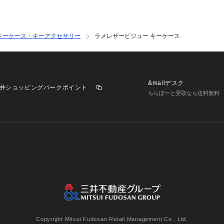
キーケース・キーアクセサリー
ラメレザービジュー キーケース
&mallデスク
井ショッピングパークポイント
ららぽーと受取なら送料無料
業施設一覧
三井不動産が展開する商業施設への出店をご検討の方へ
意
個人情報保護方針
個人情報の取り扱いについて
利用者情
Copyright Mitsui Fudosan Retail Management Co., Ltd.