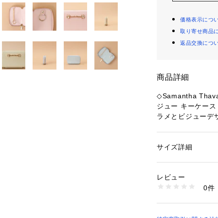
価格表示につ
取り寄せ商品
返品交換につ
商品詳細
◇Samantha T
ジュー キーケース
ラメとビジューデ
ラメ加工を施した
が輝きをプラスし
バッグの中を華や
サイズ詳細
性別：
レディース
カテゴリー：
ファッ
アクセサリー
素材：牛革
レビュー
生産国：中国
0件
洗濯：-
※詳しい洗濯方法に
い
商品番号：
15903000