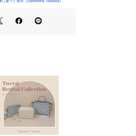
づく表示（Samantha Thavasa）
 （ショップ）