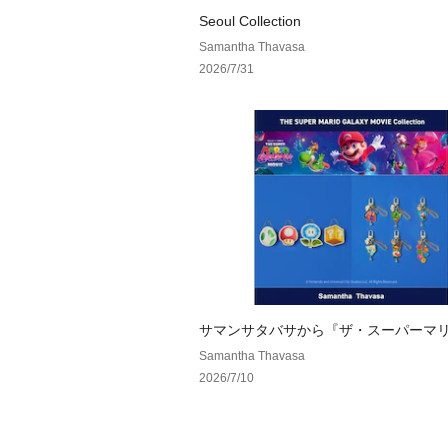
Seoul Collection
Samantha Thavasa
2026/7/31
サマンサタバサから『ザ・スーパーマ
ラクシー・ムービー』の映画を記念し
Samantha Thavasa
ションを発売！
2026/7/10