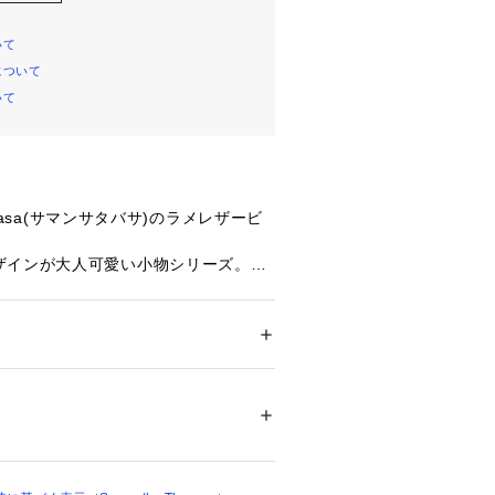
いて
について
いて
havasa(サマンサタバサ)のラメレザービ
ザインが大人可愛い小物シリーズ。
レザーに、ロゴにあしらったビジュー
ています。
かに彩ってくれるアイテムです。
ション
 ＞ 
財布・ケース
 ＞ 
キーケース・キー
ついては、商品の品質表示タグをご覧くださ
06503 
（モール）