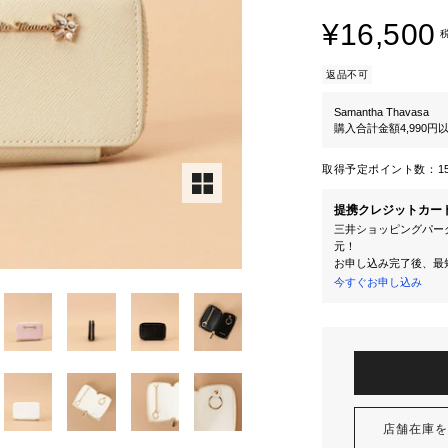
¥16,500
返品不可
Samantha Thavasa
購入合計金額4,990
取得予定ポイント数：
1
提携クレジットカー
三井ショッピングパーク
元！
お申し込み完了後、最
今すぐお申し込み
店舗在庫