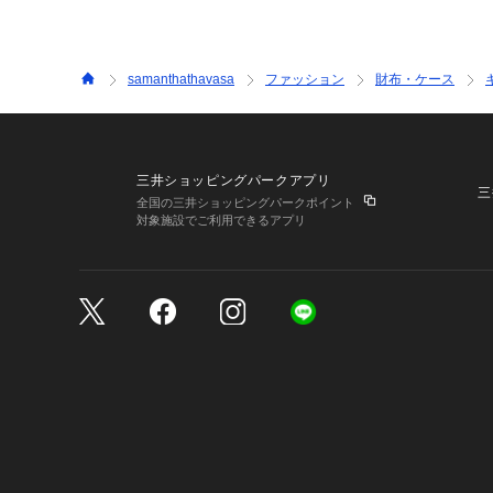
samanthathavasa
ファッション
財布・ケース
三井ショッピングパークアプリ
三
全国の三井ショッピングパークポイント
対象施設でご利用できるアプリ
三井不動産が展開する商
サイトのご利用上の注