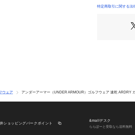
●LLサイズ詳細:【
特定商取引に関する法律に基づ
6cm
●3Lサイズ詳細:【
8cm
●カンボジア製
●メーカーカラー表記:Whi
ive
●UPF50+:紫外
●素早く乾きドラ
●汗によるべたつ
●4方向へのスト
ズにする。汗を素
の身体を常にドラ
性に優れた鹿の子
フウェア
アンダーアーマー（UNDER ARMOUR）ゴルフウェア 速乾 ARDRY カノ
【商品の購入にあ
※弊社独自の採寸
すため、多少の誤
※総柄の商品につ
&mallデスク
井ショッピングパークポイント
一点ごとにパターン
ららぽーと受取なら送料無料
そのため、掲載画