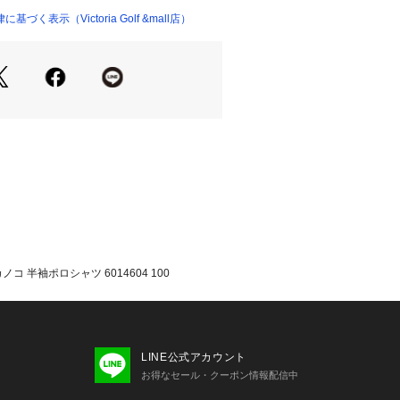
着丈】72cm 【身幅】57cm 【裄丈】4
く表示（Victoria Golf &mall店）
着丈】75cm 【身幅】60cm 【裄丈】4
te/Distant Gray/Silver Reflect
線から肌を守る機能を搭載
イが続く
きを感じさせない爽快な肌触り
レッチ性に優れ、あらゆる動きをスムー
早く吸収、外部へ発散し、アスリート
イに保つ。臭いを軽減。通気性、速乾
素材を使用。汗染みの目立たない素材
コ 半袖ポロシャツ 6014604 100
たっての注意事項】
・計量方法により計測を行っておりま
差が生じる場合があります。
いては、生地の裁断箇所により、商品
LINE公式アカウント
(柄)が異なる場合がございます。
お得なセール・クーポン情報配信中
像とはパターンの位置や内容が異なる