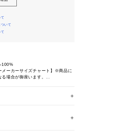
いて
について
いて
100%
ーメーカーサイズチャート】※商品に
なる場合が御座います。
胸囲89～95cm 身長167～173cm
99cm 身長172～178cm 【LL(XL)
cm 身長177～183cm 【3L(XXL)
07cm 身長182～188cm
ドア・スポーツ
 ＞ 
ゴルフ
 ＞ 
ゴルフウェア
丈】68cm 【身幅】52cm 【裄丈】4
33255 
（モール）
ショップ）
丈】70cm 【身幅】53cm 【裄丈】45