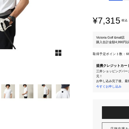
¥7,315
税込
Victoria Golf &mall店
購入合計金額4,990
取得予定ポイント数：
6
提携クレジットカー
三井ショッピングパーク
元！
お申し込み完了後、最
今すぐお申し込み
店舗在庫