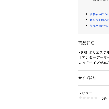
価格表示につ
取り寄せ商品
返品交換につ
商品詳細
●素材:ポリエステル
【アンダーアーマ
よってサイズが異
●サイズ:【Mサイズ】
 【Lサイズ】胸囲93～
サイズ】胸囲97～103
サイズ詳細
性別：
メンズ
サイズ】胸囲101～1
カテゴリー：
アウト
【実寸サイズ】
レビュー
●Mサイズ詳細:【着
商品番号：
15402001
0件
4cm
10903266601 （
●Lサイズ詳細:【着
cm