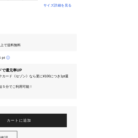
サイズ詳細を見る
円以上で送料無料
6 pt
ドで還元率UP
カード《セゾン》なら更に¥100につき1pt還
短５分でご利用可能！
カートに追加
を確認