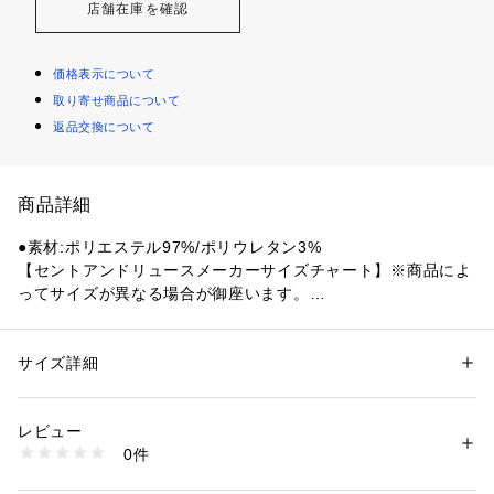
店舗在庫を確認
価格表示について
取り寄せ商品について
返品交換について
商品詳細
●素材:ポリエステル97%/ポリウレタン3%
【セントアンドリュースメーカーサイズチャート】※商品によ
ってサイズが異なる場合が御座います。
●サイズ:【Mサイズ】バスト82～88cm 身長160～170cm 【L
サイズ】バスト86～92cm 身長165～175cm
【実寸サイズ】
サイズ詳細
性別：
レディース
●Mサイズ詳細:【着丈】61cm 【肩幅】37cm 【身幅】44.5cm 
カテゴリー：
アウトドア・スポーツ
 ＞ 
ゴルフ
 ＞ 
ゴルフウェア
【袖丈】15cm
レビュー
●Lサイズ詳細:【着丈】64.5cm 【肩幅】39cm 【身幅】47.5c
商品番号：
1540200131955 
（モール）
0件
m 【袖丈】15.5cm
10903653101 （ショップ）
●中国製