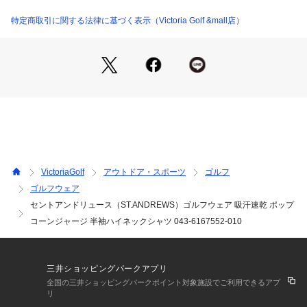
●UVカット:特殊繊維や加工により紫外線の透過を軽減します。
●吸水速乾:汗を素早く吸水し肌面をドライにします。
特定商取引に関する法律に基づく表示（Victoria Golf &mall店）
【商品の購入にあたっての注意事項】
※弊社独自の採寸・計量方法により計測を行っておりますた
め、多少の誤差が生じる場合があります。
※一部商品において弊社カラー表記がメーカーカラー表記と異
なる場合があります。
※ブラウザやお使いのモニター環境により、掲載画像と実際の
商品の色味が若干異なる場合があります。
※掲載の価格・製品のパッケージ・デザイン・仕様について、
予告なく変更することがあります。あらかじめご了承くださ
VictoriaGolf
アウトドア・スポーツ
ゴルフ
い。2026年春夏モデル 2026ssmodel セントアンドリュース S
ゴルフウェア
T.ANDREWS ヴィクトリアゴルフ ビクトリアゴルフ Victoria
セントアンドリュース（ST.ANDREWS）ゴルフウェア 吸汗速乾 ポップ
 Golf ゴルフニット ゴルフウェア トップス 半袖ハイネック La
dy's Ladys レディース れでぃーす 女性 モックネックシャツ
コーンジャージ 半袖ハイネックシャツ 043-6167552-010
 モックネック 半袖 レディースウェア レディースゴルフウェア 
春 夏 春夏 吸汗 速乾 半袖シャツ ハイネック シンプル 無地 ス
ポーツ 運動 レジャー アウトドア ストレッチ 伸縮性 動きやす
三井ショッピングパークアプリ
い カジュアル ロゴ ブランド 黒 ブラック
全国の三井ショッピングパークポイント対象施設でご利用できるアプ
リ