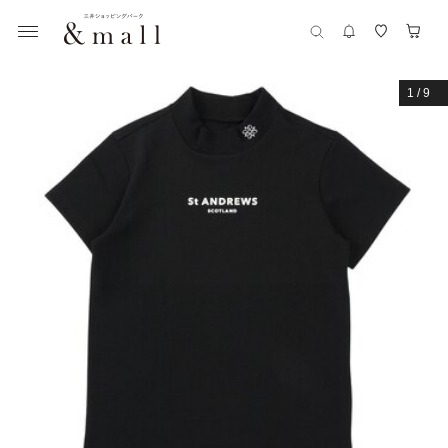
1
/
9