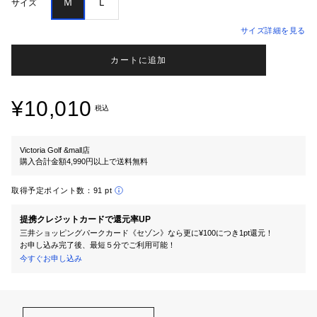
Ｍ
Ｌ
サイズ
サイズ詳細を見る
カートに追加
¥10,010
税込
Victoria Golf &mall店
購入合計金額4,990円以上で送料無料
取得予定ポイント数：
91 pt
提携クレジットカードで還元率UP
三井ショッピングパークカード《セゾン》なら更に¥100につき1pt還元！
お申し込み完了後、最短５分でご利用可能！
今すぐお申し込み