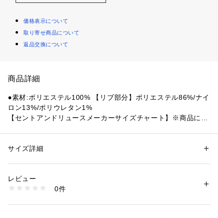
価格表示について
取り寄せ商品について
返品交換について
商品詳細
●素材:ポリエステル100% 【リブ部分】ポリエステル86%/ナイ
ロン13%/ポリウレタン1%
【セントアンドリュースメーカーサイズチャート】※商品によ
ってサイズが異なる場合が御座います。
●サイズ:【Mサイズ】バスト82～88cm 身長160～170cm 【L
サイズ】バスト86～92cm 身長165～175cm
サイズ詳細
性別：
レディース
【実寸サイズ】
カテゴリー：
アウトドア・スポーツ
 ＞ 
ゴルフ
 ＞ 
ゴルフウェア
●Mサイズ詳細:【着丈】61.5cm 【肩幅】34.5cm 【身幅】47c
レビュー
m
商品番号：
1540200129822 
（モール）
0件
●Lサイズ詳細:【着丈】61.5cm 【肩幅】36.5cm 【身幅】48.5
10903653501 （ショップ）
cm
●中国製