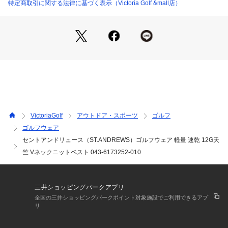
●メーカーカラー表記:ブラック (010)
特定商取引に関する法律に基づく表示（Victoria Golf &mall店）
●重さ:0.170kg
●透け感:なし
●裏地:なし
●光沢:なし
●生地の厚さ:普通
●伸縮性:あり
●シルエット:スタンダード
●寒暖差への適応しながらコーディネートに春らしさとトラッ
ド感をプラスできる、12G天竺Vネックニットベスト。
●ゴルフ気分が高まるラインを配して、シンプルさの中に存在
VictoriaGolf
アウトドア・スポーツ
ゴルフ
感を与えたスポーティーな印象を与えてくれるニットベストで
ゴルフウェア
す。
セントアンドリュース（ST.ANDREWS）ゴルフウェア 軽量 速乾 12G天
●プレーンな天竺編地と表情豊かなケーブル編みなどを組み合
わせて、スタイリッシュでこなれた印象に仕上げています。
竺 Vネックニットベスト 043-6173252-010
●袖がなのでポロやハイネックなど様々なインナーとのレイヤ
ードがしやすく、スイング時の腕の動きが制限されずに快適に
プレーできます。
三井ショッピングパークアプリ
●また、軽量性、速乾性などのポリエステルの性能を維持した
全国の三井ショッピングパークポイント対象施設でご利用できるアプ
ドライタッチな風合いと、シワになりにくく型崩れしにくい再
リ
生繊維のリサイクルポリエステルを使用してより快適な着心地
を体感できます。