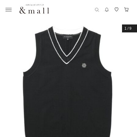
1
/
9