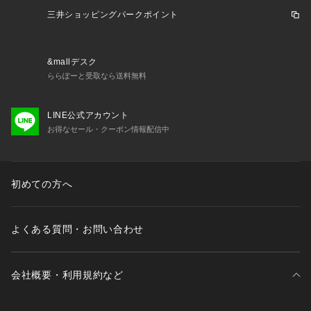
●ゴルフから日常までシームレスに活用できる、トラッドな着
三井ショッピングパークポイント
こなしにぴったりな逸品になっています。
【商品の購入にあたっての注意事項】
&mallデスク
※弊社独自の採寸・計量方法により計測を行っておりますた
ららぽーと受取なら送料無料
め、多少の誤差が生じる場合があります。
※一部商品において弊社カラー表記がメーカーカラー表記と異
なる場合があります。
LINE公式アカウント
※ブラウザやお使いのモニター環境により、掲載画像と実際の
お得なセール・クーポン情報配信中
商品の色味が若干異なる場合があります。
※掲載の価格・製品のパッケージ・デザイン・仕様について、
予告なく変更することがあります。あらかじめご了承くださ
初めての方へ
い。2026年春夏モデル 2026ssmodel セントアンドリュース S
T.ANDREWS ヴィクトリアゴルフ ビクトリアゴルフ Victoria
 Golf ゴルフニット ゴルフウェア トップス 長袖セーター Lad
よくある質問・お問い合わせ
y's Ladys レディース れでぃーす 女性 レディースウェア レデ
ィースゴルフウェア 黒 ブラック 春 夏 春夏 軽量 速乾 Vネック 
ニットベスト ベスト ストレッチ 伸縮性 動きやすい スポーツ
 運動 レジャー アウトドア レイヤード 重ね着 スポーティ おし
会社概要・利用規約など
ゃれ ファッション ゴルフコーデ コーディネート 合わせやすい 
カジュアル 26SSC