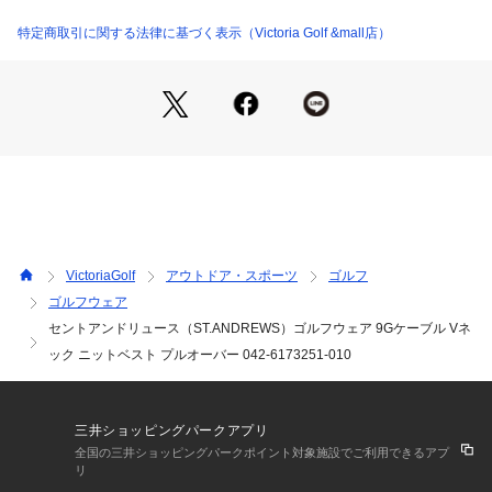
●LLサイズ詳細:【着丈】67.5cm 【肩幅】44.5cm 【身幅】55.
5cm
特定商取引に関する法律に基づく表示（Victoria Golf &mall店）
●中国製
●メーカーカラー表記:ブラック (010)
●重さ:0.196kg
●透け感:なし
●裏地:なし
●光沢:なし
●生地の厚さ:普通
●伸縮性:あり
●シルエット:スタンダード
●立体感が生まれるケーブル編みを部分使用してシンプルさの
VictoriaGolf
アウトドア・スポーツ
ゴルフ
中に存在感を与えた、9GケーブルVネックニットベルトプルオ
ゴルフウェア
ーバー。
セントアンドリュース（ST.ANDREWS）ゴルフウェア 9Gケーブル Vネ
●コーディネートにクリーンな印象を与えてくれるベーシック
な編地と、表情豊かなケーブル編みを組み合わせて構成された
ック ニットベスト プルオーバー 042-6173251-010
リサイクルポリエステルを使用したニットベストアイテムで
す。
●ゴルフから日常までシームレスに活用できる、トラッドな着
三井ショッピングパークアプリ
こなしにぴったりな逸品です。
全国の三井ショッピングパークポイント対象施設でご利用できるアプ
リ
【商品の購入にあたっての注意事項】