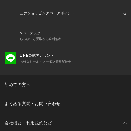
※弊社独自の採寸・計量方法により計測を行っておりますた
め、多少の誤差が生じる場合があります。
三井ショッピングパークポイント
※一部商品において弊社カラー表記がメーカーカラー表記と異
なる場合があります。
※ブラウザやお使いのモニター環境により、掲載画像と実際の
&mallデスク
商品の色味が若干異なる場合があります。
ららぽーと受取なら送料無料
※掲載の価格・製品のパッケージ・デザイン・仕様について、
予告なく変更することがあります。あらかじめご了承くださ
い。2026年春夏モデル 2026ssmodel セントアンドリュース S
LINE公式アカウント
T.ANDREWS ヴィクトリアゴルフ ビクトリアゴルフ Victoria
お得なセール・クーポン情報配信中
 Golf ゴルフニット ゴルフウェア トップス 長袖セーター Me
n's Mens メンズ めんず 男性 メンズウェア ゴルフウェアメン
ズ 黒 ブラック 春 夏 春夏 ベスト ニット ストレッチ 伸縮性 動
初めての方へ
きやすい ゴルフコーデ コーディネート 合わせやすい スポーツ 
運動 レジャー アウトドア 重ね着 おしゃれ ファッション 普段
使い タウンユース 上質 ブランド ロゴ 26SSC
よくある質問・お問い合わせ
会社概要・利用規約など