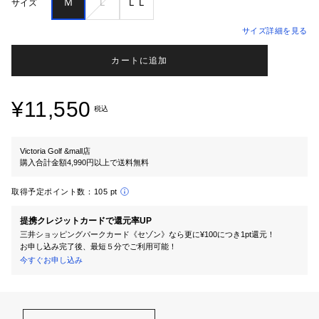
Ｍ
Ｌ
ＬＬ
サイズ
サイズ詳細を見る
カートに追加
¥11,550
税込
Victoria Golf &mall店
購入合計金額4,990円以上で送料無料
取得予定ポイント数：
105 pt
提携クレジットカードで還元率UP
三井ショッピングパークカード《セゾン》なら更に¥100につき1pt還元！
お申し込み完了後、最短５分でご利用可能！
今すぐお申し込み