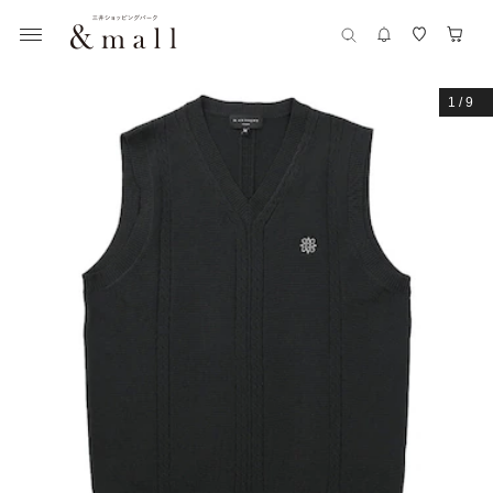
1
/
9