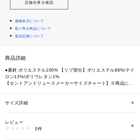
店舗在庫を確認
価格表示について
取り寄せ商品について
返品交換について
商品詳細
●素材:ポリエステル100% 【リブ部分】ポリエステル86%/ナイ
ロン13%/ポリウレタン1%
【セントアンドリュースメーカーサイズチャート】※商品によ
ってサイズが異なる場合が御座います。
●サイズ:【Mサイズ】チェスト90～96cm 身長168～176cm
 【Lサイズ】チェスト94～100cm 身長172～180cm 【LLサイ
サイズ詳細
性別：
メンズ
ズ】チェスト98～104cm 身長176～184cm
カテゴリー：
アウトドア・スポーツ
 ＞ 
ゴルフ
 ＞ 
ゴルフウェア
【実寸サイズ】
レビュー
●Mサイズ詳細:【着丈】64cm 【肩幅】39cm 【身幅】51cm
商品番号：
1540200129784 
（モール）
0件
●Lサイズ詳細:【着丈】65.5cm 【肩幅】41.5cm 【身幅】55c
10903648601 （ショップ）
m