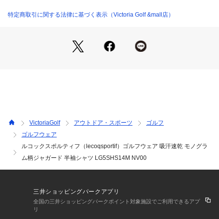
●上品なジャガードで格子柄を表現した半袖シャツ。
●動きやすさを追求した独自開発の立体カッティング「ストレ
特定商取引に関する法律に基づく表示（Victoria Golf &mall店）
ッチフォーサー」を搭載。
●吸汗速乾、ストレッチ、UV CUT(UPF30)
【商品の購入にあたっての注意事項】
※総柄の商品については、生地の裁断箇所により、商品一点ご
とにパターン(柄)が異なる場合がございます。
そのため、掲載画像とはパターンの位置や内容が異なるものが
ありますが、商品自体の仕様の相違には該当いたしません。
※弊社独自の採寸・計量方法により計測を行っておりますた
め、多少の誤差が生じる場合がございます。
VictoriaGolf
アウトドア・スポーツ
ゴルフ
※一部商品において弊社カラー表記がメーカーカラー表記と異
ゴルフウェア
なる場合がございます。
ルコックスポルティフ（lecoqsportif）ゴルフウェア 吸汗速乾 モノグラ
※ブラウザやお使いのモニター環境により、掲載画像と実際の
商品の色味が若干異なる場合があります。
ム柄ジャガード 半袖シャツ LG5SHS14M NV00
※掲載の価格・製品のパッケージ・デザイン・仕様について、
予告なく変更することがあります。あらかじめご了承くださ
い。ルコックスポルティフ lecoqsportifヴィクトリアゴルフ ビ
三井ショッピングパークアプリ
クトリアゴルフ Victoria Golf ゴルフニット ゴルフウェア トッ
全国の三井ショッピングパークポイント対象施設でご利用できるアプ
プス 半袖セーター Men's Mens メンズ めんず 男性 メンズウ
リ
ェア ゴルフウェアメンズ 吸汗 速乾 UV ストレッチ 伸縮性 動