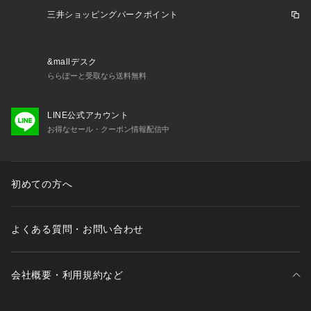
商品の色味が若干異なる場合があります。
三井ショッピングパークポイント
※掲載の価格・製品のパッケージ・デザイン・仕様について、
予告なく変更することがあります。あらかじめご了承くださ
い。セントアンドリュース ST.ANDREWS ヴィクトリアゴルフ 
&mallデスク
ビクトリアゴルフ Victoria Golf ボトムス ゴルフパンツ スカー
ららぽーと受取なら送料無料
ト Lady's Ladys レディース れでぃーす 女性 レディースウェ
ア レディースゴルフウェア 黒 ブラック
LINE公式アカウント
お得なセール・クーポン情報配信中
初めての方へ
よくある質問・お問い合わせ
会社概要・利用規約など