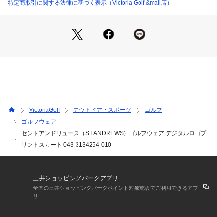
●中国製
特定商取引に関する法律に基づく表示（Victoria Golf &mall店）
●ストレッチ:適度に伸縮する生地で動きやすさを実現します。
●サイズ違いの立体的なロゴをボーダーで表現した、グラフィ
ック刺繍入りのデジタルロゴプリントスカート。
●キックバックに優れたハイストレッチ素材に、St ANDREWS
のデジタルロゴをプリントで表現した台形型のスカートです。
また、汗による水分を籠らせずに不快なムレを抑えるドライタ
ッチな風合いで、快適な着用感を保ちます。
●ハイソックスやニーハイを合わせて、ヘルシーな肌見せスタ
イルを楽しめます。
●メーカーカラー表記:ブラック
VictoriaGolf
アウトドア・スポーツ
ゴルフ
ゴルフウェア
【商品の購入にあたっての注意事項】
セントアンドリュース（ST.ANDREWS）ゴルフウェア デジタルロゴプ
※弊社独自の採寸・計量方法により計測を行っておりますた
め、多少の誤差が生じる場合がございます。
リントスカート 043-3134254-010
※総柄の商品については、生地の裁断箇所により、商品一点ご
とにパターン(柄)が異なる場合がございます。
そのため、掲載画像とはパターンの位置や内容が異なるものが
三井ショッピングパークアプリ
ありますが、商品自体の仕様の相違には該当いたしません。
全国の三井ショッピングパークポイント対象施設でご利用できるアプ
※一部商品において弊社カラー表記がメーカーカラー表記と異
リ
なる場合がございます。
※ブラウザやお使いのモニター環境により、掲載画像と実際の