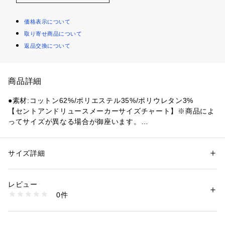
価格表示について
取り寄せ商品について
返品交換について
商品詳細
●素材:コットン62%/ポリエステル35%/ポリウレタン3%
【セントアンドリュースメーカーサイズチャート】※商品によ
ってサイズが異なる場合が御座います。
●サイズ:【SSサイズ】ウエスト54～60cm ヒップ80～86cm
 【Sサイズ】ウエスト58～64cm ヒップ84～90cm 【Mサイ
ズ】ウエスト62～68cm ヒップ88～94cm 【Lサイズ】ウエス
サイズ詳細
性別：
レディース
ト66～72cm ヒップ92～98cm
カテゴリー：
アウトドア・スポーツ
 ＞ 
ゴルフ
 ＞ 
ゴルフウェア
【実寸サイズ】
レビュー
●Mサイズ詳細:【ウエスト】73cm 【ヒップ】92cm 【総丈】3
商品番号：
1540200122354 
（モール）
0件
9.5cm
10827271601 （ショップ）
●Lサイズ詳細:【ウエスト】76cm 【ヒップ】96cm 【総丈】4
0cm