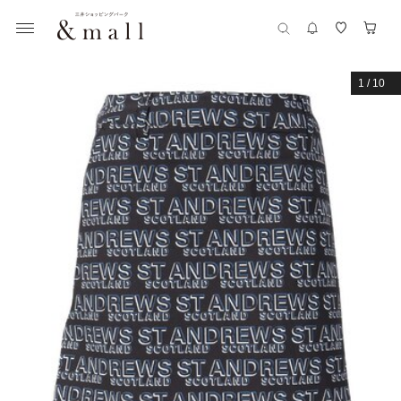
1
/
10