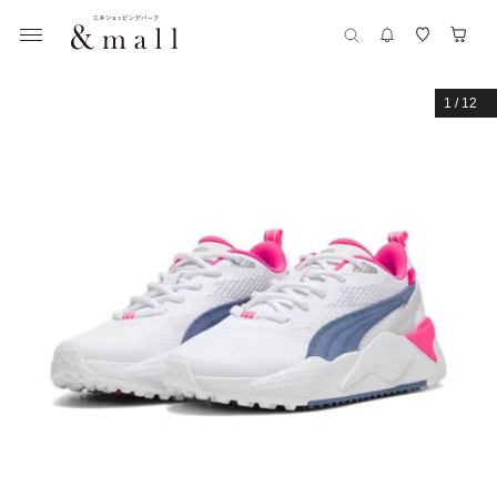
1
/
12