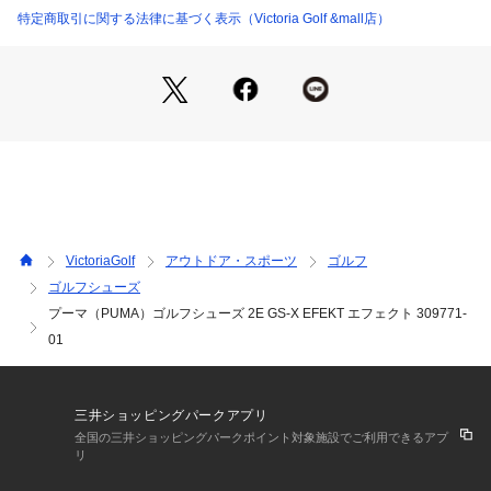
※靴ひもの長さについては、左右10cm 以内の差までは弊社許
特定商取引に関する法律に基づく表示（Victoria Golf &mall店）
容内とさせていただいております。
左右の紐に10cm 以上の差がある場合はメールにてお問い合わ
せください。
※使用される素材の特性上、左右で素材の質感が異なる場合や
シワや若干の傷がある場合がございます。予めご了承の上、お
買い求めくださいませ。
※一部商品において弊社カラー表記がメーカーカラー表記と異
なる場合がございます。
※ブラウザやお使いのモニター環境により、掲載画像と実際の
商品の色味が若干異なる場合があります。
VictoriaGolf
アウトドア・スポーツ
ゴルフ
※掲載の価格・製品のパッケージ・デザイン・仕様について、
ゴルフシューズ
予告なく変更することがあります。あらかじめご了承くださ
プーマ（PUMA）ゴルフシューズ 2E GS-X EFEKT エフェクト 309771-
い。プーマ PUMA ヴィクトリアゴルフ ビクトリアゴルフ Vict
oria Golf ゴルフシューズ 靴 スパイクレス Lady's Ladys レデ
01
ィース れでぃーす 女性 スニーカータイプ 紐タイプ シューレ
ースg
三井ショッピングパークアプリ
全国の三井ショッピングパークポイント対象施設でご利用できるアプ
リ