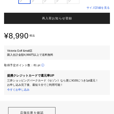
０
５
０
５
０
サイズ詳細を見る
再入荷お知らせ登録
¥8,990
税込
Victoria Golf &mall店
購入合計金額4,990円以上で送料無料
取得予定ポイント数：
81 pt
提携クレジットカードで還元率UP
三井ショッピングパークカード《セゾン》なら更に¥100につき1pt還元！
お申し込み完了後、最短５分でご利用可能！
今すぐお申し込み
店舗在庫を確認