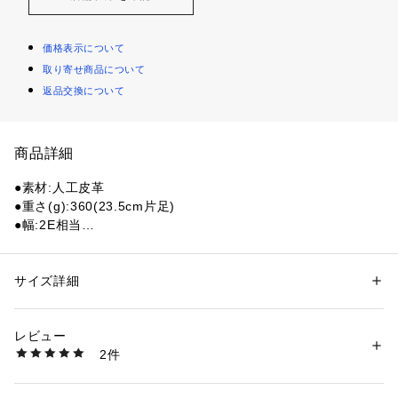
価格表示について
取り寄せ商品について
返品交換について
商品詳細
●素材:人工皮革
●重さ(g):360(23.5cm片足)
●幅:2E相当
●TPU防水メッシュアッパーとヒールクリップで、固定と最適
なフィット感を実現します。
●ベトナム製
サイズ詳細
性別：
レディース
カテゴリー：
アウトドア・スポーツ
 ＞ 
ゴルフ
 ＞ 
ゴルフシューズ
【商品の購入にあたっての注意事項】
レビュー
【こちらの商品について】
商品番号：
1540200104882 
（モール）
2件
※シューズの製造過程で、接着剤の付着や縫製のズレ・歪みが
10851388301 （ショップ）
ある場合がございます。ご理解、ご了承の上、お買い求めくだ
さい。