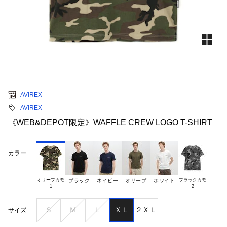
AVIREX
AVIREX
《WEB&DEPOT限定》WAFFLE CREW LOGO T-SHIRT
カラー
オリーブカモ

ブラックカモ

ブラック
ネイビー
オリーブ
ホワイト
Ｓ
Ｍ
Ｌ
ＸＬ
２ＸＬ
サイズ