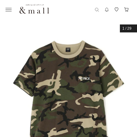
1
/
29