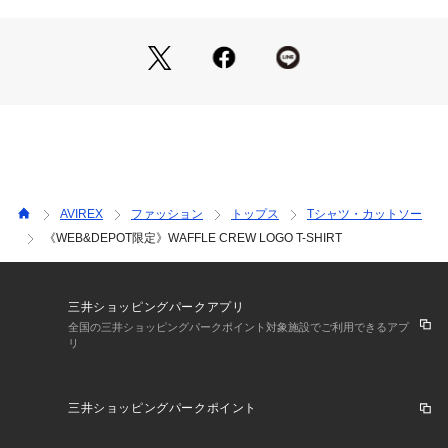
采を浴びた。
その無駄の無いデザイン、ノスタルジックな味わいは今なお世
界中の多くの人々から支持され続けている。
■お使いのパソコンのモニターによって、実物商品とカラーが
異なって 見える場合があります。誠に申し訳ございません
が、ご理解下さいます様お願いいたします。
■当ショップの在庫数は 直営店舗の商品も含まれています。在
庫数が日々変動する為、ご注文頂いた時点で在庫が完売になっ
ている場合がございます。
AVIREX
ファッション
トップス
Tシャツ・カットソー
■サイズ表は、製品の生地や織りなどの特性により、多少の誤
《WEB&DEPOT限定》WAFFLE CREW LOGO T-SHIRT
差はございます。予めご了承ください。
■画像の商品はサンプルです。実際の商品では、仕様・加工等
若干異なる場合がございます。
三井ショッピングパークアプリ
全国の三井ショッピングパークポイント対象施設でご利用できるアプ
リ
三井ショッピングパークポイント