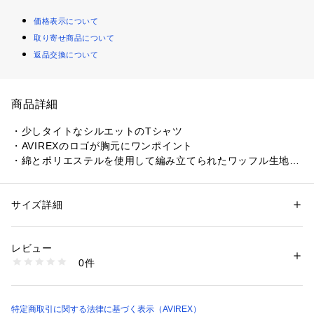
価格表示について
取り寄せ商品について
返品交換について
商品詳細
・少しタイトなシルエットのTシャツ
・AVIREXのロゴが胸元にワンポイント
・綿とポリエステルを使用して編み立てられたワッフル生地を
使用
・6色展開
サイズ詳細
性別：
メンズ
【AVIREX/アヴィレックス】
カテゴリー：
ファッション
 ＞ 
トップス
 ＞ 
Tシャツ・カットソー
素材：（本体）コットン 60% ポリエステル 40%（リブ部分）コットン 6
1975年にアメリカ空軍のコントラクターとして創業し、フラ
0% ポリエステル 40%
レビュー
イトジャケットを供給した事でその認知度を飛躍的に高めた。
生産国：中国製
0件
ミリタリーに起源を持つアヴィレックスは、機能的なデザイン
洗濯：30℃非常に弱い 漂白× アイロン110℃ ドライ× タンブル乾燥× 吊り
干し ウェット非常に弱い
が醸し出す特有の美しさに支えられている。
※詳しい洗濯方法については、商品の品質表示タグをご覧ください
その個性的な表情は、映画「インディー・ジョーンズ」「トッ
商品番号：
1531400006275 
（モール）
プガン」「メンフィスベル」などのスクリーンでも活躍し、喝
特定商取引に関する法律に基づく表示（AVIREX）
7836934019 （ショップ）