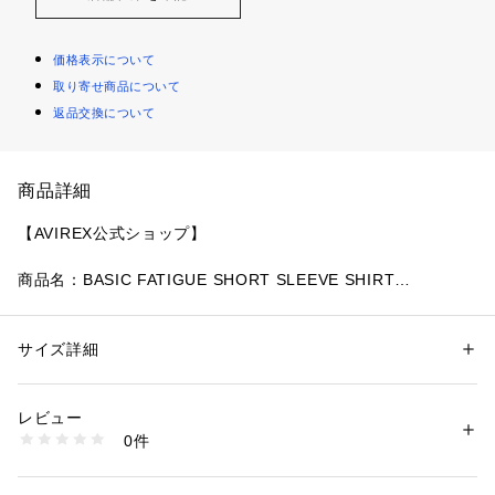
価格表示について
取り寄せ商品について
返品交換について
商品詳細
【AVIREX公式ショップ】
商品名：BASIC FATIGUE SHORT SLEEVE SHIRT
サイズ詳細
性別：
メンズ
シンプルなデザインの中にも、ミリタリーディティールとグラ
カテゴリー：
ファッション
 ＞ 
トップス
 ＞ 
シャツ・ブラウス
素材：コットン 100%
フィックワークが落とし込まれた唯一無二のアイテム。
生産国：ベトナム製
レビュー
洗濯：30℃非常に弱い 漂白× アイロン110℃ ドライ× タンブル乾燥× 吊り
0件
干し ウェット弱い
※詳しい洗濯方法については、商品の品質表示タグをご覧ください
商品番号：
1531400005547 
（モール）
商品詳細
7835923001 （ショップ）