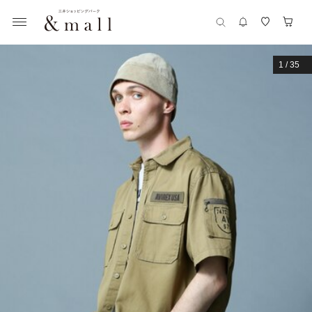
1
/
35