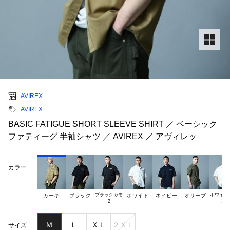
AVIREX
AVIREX
BASIC FATIGUE SHORT SLEEVE SHIRT ／ ベーシック
ファティーグ 半袖シャツ ／ AVIREX ／ アヴィレッ
カラー
ブラックカモ

ホワイトカ
カーキ
ブラック
ホワイト
ネイビー
オリーブ
Ｍ
Ｌ
ＸＬ
２ＸＬ
サイズ