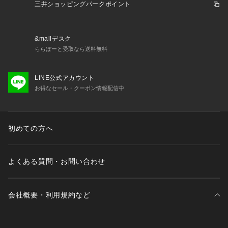
その個性的な表情は、映画「インディー・ジョーンズ」「トッ
三井ショッピングパークポイント
プガン」「メンフィスベル」などのスクリーンでも活躍し、喝
采を浴びた。
&mallデスク
その無駄の無いデザイン、ノスタルジックな味わいは今なお世
ららぽーと受取なら送料無料
界中の多くの人々から支持され続けている。
LINE公式アカウント
お得なセール・クーポン情報配信中
初めての方へ
よくある質問・お問い合わせ
会社概要・利用規約など