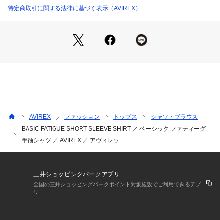
特定商取引に関する法律に基づく表示（AVIREX）
・ファティーグポケットがポイントの半袖シャツ
・AVIREXだとわかる存在感のあるシャツ
・「ファティーグTシャツ」をベースにしたデザイン
・コットンツイル生地を使用
・ゆったりとしたシルエット
AVIREX
ファッション
トップス
シャツ・ブラウス
BASIC FATIGUE SHORT SLEEVE SHIRT ／ ベーシック ファティーグ
半袖シャツ ／ AVIREX ／ アヴィレッ
【AVIREX/アヴィレックス】
1975年にアメリカ空軍のコントラクターとして創業し、フラ
イトジャケットを供給した事でその認知度を飛躍的に高めた。
三井ショッピングパークアプリ
全国の三井ショッピングパークポイント対象施設でご利用できるアプ
ミリタリーに起源を持つアヴィレックスは、機能的なデザイン
リ
が醸し出す特有の美しさに支えられている。