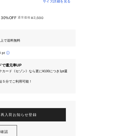
サイズ詳細を見る
30%OFF
通常価格
¥7,590
円以上で送料無料
8 pt
ドで還元率UP
カード《セゾン》なら更に¥100につき1pt還
短５分でご利用可能！
再入荷お知らせ登録
を確認