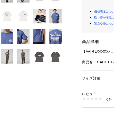
価格表示につ
取り寄せ商品
返品交換につ
商品詳細
【AVIREX公式シ
商品名：CADET PA
サイズ詳細
性別：
メンズ
【商品詳細】
カテゴリー：
ファッ
素材：コットン 100
生産国：中国製
レビュー
・ミリタリーテイ
洗濯：30℃非常に弱い
0件
燥× 吊り干し ウェ
※詳しい洗濯方法に
・空軍士官学校の
い
商品番号：
15314000