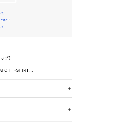
いて
について
いて
ョップ】
TCH T-SHIRT
ション
 ＞ 
トップス
 ＞ 
Tシャツ・カットソー
%（部分使い）コットン 100%
ストの半袖Tシャツ
 漂白× アイロン150℃ ドライ× タンブル乾
ット弱い
ついては、商品の品質表示タグをご覧くださ
モチーフをプリントとテープで表現
05515 
（モール）