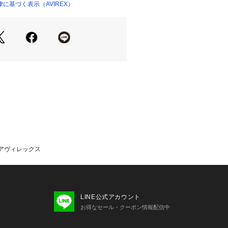
用
に基づく表示（AVIREX）
ョップ）
シルエット
ィレックス】
カ空軍のコントラクターとして創業し、
トを供給した事でその認知度を飛躍的
を持つアヴィレックスは、機能的なデ
特有の美しさに支えられている。
 ／ アヴィレックス
は、映画「インディー・ジョーンズ」
メンフィスベル」などのスクリーンで
浴びた。
LINE公式アカウント
ザイン、ノスタルジックな味わいは今
お得なセール・クーポン情報配信中
の人々から支持され続けている。