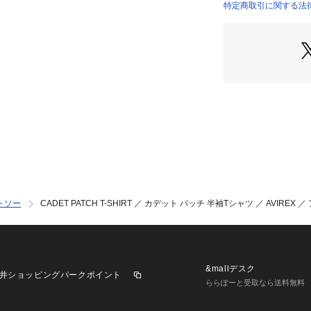
・空紡糸天竺を使
特定商取引に関する法律
7835134011 （シ
・バランスの良い
【AVIREX/アヴ
1975年にアメリ
フライトジャケッ
に高めた。
ミリタリーに起源
ザインが醸し出す
トソー
CADET PATCH T-SHIRT ／ カデット パッチ 半袖Tシャツ ／ AVIREX
その個性的な表情
「トップガン」「
も活躍し、喝采を
&mallデスク
井ショッピングパークポイント
その無駄の無いデ
ららぽーと受取なら送料無料
なお世界中の多く