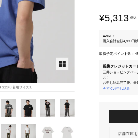
¥5,313
税込
AVIREX
購入合計金額4,990
取得予定ポイント数：
4
提携クレジットカー
三井ショッピングパーク
元！
お申し込み完了後、最
 S:28.0 着用サイズ:L
今すぐお申し込み
店舗在庫