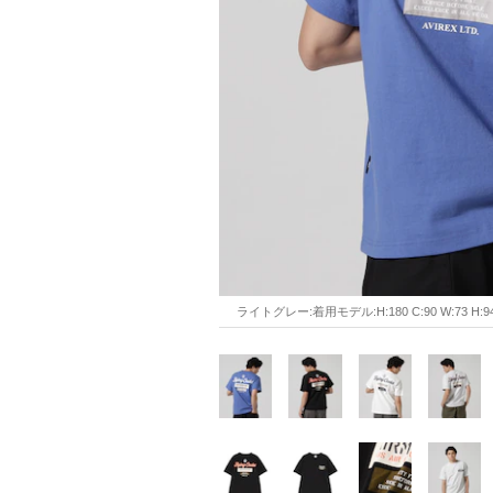
ライトグレー:着用モデル:H:180 C:90 W:73 H:94