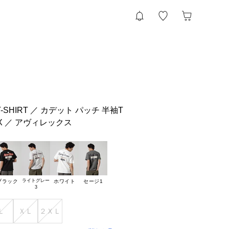
 T-SHIRT ／ カデット パッチ 半袖T
EX ／ アヴィレックス
ライトグレー

ブラック
ホワイト
セージ1
Ｌ
ＸＬ
２ＸＬ