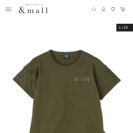
1
/
19