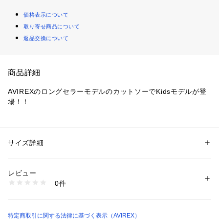
価格表示について
取り寄せ商品について
返品交換について
商品詳細
AVIREXのロングセラーモデルのカットソーでKidsモデルが登
場！！
親子コーディネートを楽しめる１枚になっています☆
ディテール：手持ち感のある厚手の天竺素材を使用したクルー
サイズ詳細
性別：
キッズ・ベビー
ネックＴシャツに、ファティーグパンツからインスパイヤーさ
カテゴリー：
ファッション
 ＞ 
トップス
 ＞ 
Tシャツ・カットソー
素材：ブラックホワイト:（本体）コットン 100%（リブ部分）コットン 1
れたポケットが両袖に付いたミリタリー要素満載のAVIREXら
00%（刺しゅう糸）ポリエステル 100%
レビュー
しいアイテムです。
ネイビーオリーブホワイトカモ34:（本体）コットン 60% ポリエステル 4
0件
0%（別布部分）ポリエステル 100%
生産国：中国製
【AVIREX/ アヴィレックス】
洗濯：30℃非常に弱い 漂白× アイロン150℃ ドライ× タンブル乾燥× 吊り
いくつものフライトジャケットをコントラクターとして納入し
干し ウェット非常に弱い
てきた。
特定商取引に関する法律に基づく表示（AVIREX）
※詳しい洗濯方法については、商品の品質表示タグをご覧ください