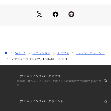
商品番号：
1531400003218 
（モール）
AVIREXは高い機能性を持つフライトジャケットの魅力を一般
7832934953 （ショップ）
市場にも広めるため、その要素を随所に取り入れたサープラス
ウェアも創り出している。
その無駄の無いデザイン、ノスタルジックな味わいは世界中の
多くの人々から支持され続けている。
大空に思いをはせた飛行家(アヴィエーター)を称えるAVIREX
(空の王様)から生まれた名である。
■お使いのパソコンのモニターによって、実物商品とカラーが
異なって 見える場合があります。誠に申し訳ございません
AVIREX
ファッション
トップス
Tシャツ・カットソー
が、ご理解下さいます様お願いいたします。
ファティーグ Tシャツ／FATIGUE T-SHIRT
■当ショップの在庫数は 直営店舗の商品も含まれています。在
庫数が日々変動する為、ご注文頂いた時点で在庫が完売になっ
ている場合がございます。 
■サイズ表は、製品の生地や織りなどの特性により、多少の誤
三井ショッピングパークアプリ
差はございます。予めご了承ください。
全国の三井ショッピングパークポイント対象施設でご利用できるアプ
リ
三井ショッピングパークポイント