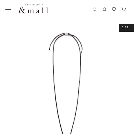
1
/
6