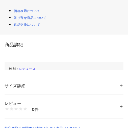
価格表示について
取り寄せ商品について
返品交換について
商品詳細
性別：
レディース
カテゴリー：
ファッション
 ＞ 
腕時計・アクセサリー
 ＞ 
ネックレス
素材：-
生産国：韓国製
サイズ詳細
洗濯：-
※詳しい洗濯方法については、商品の品質表示タグをご覧ください
商品番号：
1531000007572 
（モール）
5315295980 （ショップ）
レビュー
0件