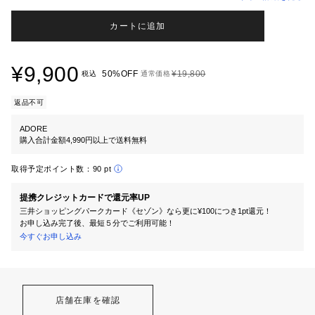
カートに追加
¥9,900
50%OFF
¥19,800
税込
通常価格
返品不可
ADORE
購入合計金額4,990円以上で送料無料
取得予定ポイント数：
90 pt
提携クレジットカードで還元率UP
三井ショッピングパークカード《セゾン》なら更に¥100につき1pt還元！
お申し込み完了後、最短５分でご利用可能！
今すぐお申し込み
店舗在庫を確認