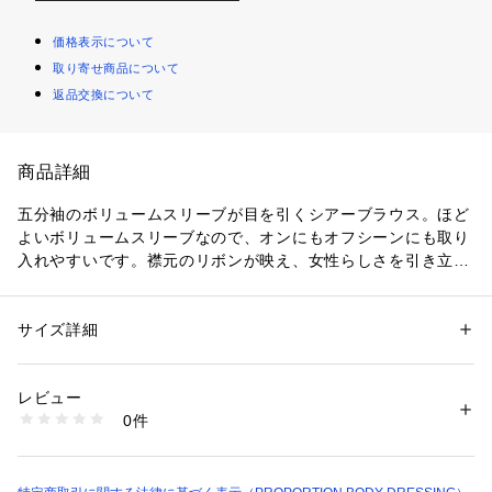
価格表示について
取り寄せ商品について
返品交換について
商品詳細
五分袖のボリュームスリーブが目を引くシアーブラウス。ほど
よいボリュームスリーブなので、オンにもオフシーンにも取り
入れやすいです。襟元のリボンが映え、女性らしさを引き立て
ながらキレイめに着用いただけます。
＜素材＞
サイズ詳細
性別：
レディース
シアー生地を使用しています。
カテゴリー：
ファッション
 ＞ 
トップス
 ＞ 
シャツ・ブラウス
素材：再生繊維 （セルロース） 67% ポリエステル 33%（別布部分）ポ
リエステル 100%
レビュー
＜詳細＞
生産国：中国製
0件
仕様・開閉なし
洗濯：40℃非常に弱い 酸素系漂白○ アイロン150℃ ドライ弱い タンブル
乾燥× 吊り干し ウェット非常に弱い
裏地・なし
※詳しい洗濯方法については、商品の品質表示タグをご覧ください
透け感・あり / 光沢・なし / 伸縮性・なし
商品番号：
1530300012008 
（モール）
生地の厚さ・薄手
1216110300 （ショップ）