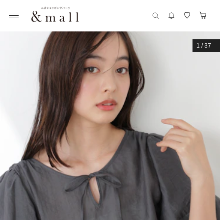
1
/
37