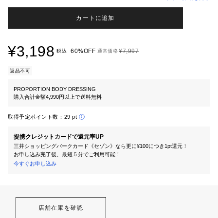
カートに追加
¥3,198
60%OFF
¥7,997
税込
通常価格
返品不可
PROPORTION BODY DRESSING
購入合計金額4,990円以上で送料無料
取得予定ポイント数：
29 pt
提携クレジットカードで還元率UP
三井ショッピングパークカード《セゾン》なら更に¥100につき1pt還元！
お申し込み完了後、最短５分でご利用可能！
今すぐお申し込み
店舗在庫を確認