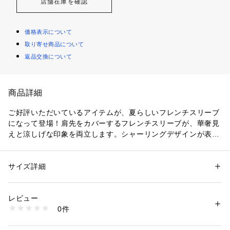
店舗在庫を確認
価格表示について
取り寄せ商品について
返品交換について
商品詳細
ご好評いただいているアイテムが、夏らしいフレンチスリーブ
になって登場！肩先をカバーするフレンチスリーブが、華奢見
えと涼しげな印象を両立します。シャーリングデザインが表情
ゆたかなアクセントになり、フロントリボンがトレンド感を演
出。程よく体にフィットするシャーリング仕様で、バランスよ
く着られます。デニムやスウェットパンツを合わせたカジュア
サイズ詳細
性別：
レディース
ルスタイルはもちろん、ナロースカートやマーメイドスカート
カテゴリー：
ファッション
 ＞ 
トップス
 ＞ 
シャツ・ブラウス
素材：オフベースドット1:ポリエステル 100%
を合わせたフェミニンな着こなしにもおすすめ。テイストを問
オフベースストライプ2ベージュベースストライプ1:ポリエステル 57% コ
レビュー
わず、幅広いスタイリングに活躍します。
ットン 43%
0件
※モデルの着用画像の場合、光の当たり具合により、実際の色
サックスベースストライプ1:ポリエステル 47% コットン 36% レーヨン 1
7%
味と異なって見えることがございます。色味は、商品単体の画
生産国：中国製