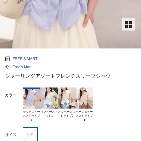
FREE'S MART
Free's Mart
シャーリングアソートフレンチスリーブシャツ
カラー
サックスベー

オフベースド

オフベースス

ベージュベー

スストライプ

スストライプ

ＦＲ
サイズ