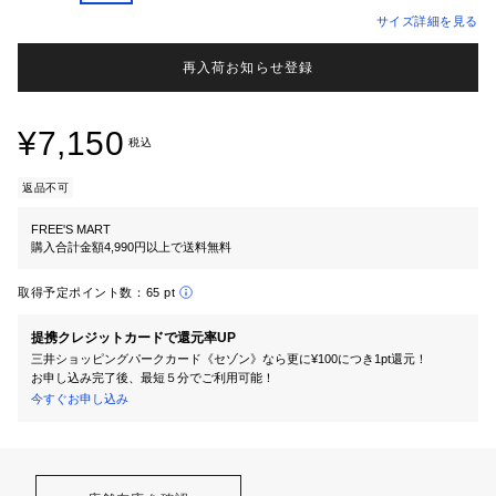
サイズ詳細を見る
再入荷お知らせ登録
¥7,150
税込
返品不可
FREE'S MART
購入合計金額4,990円以上で送料無料
取得予定ポイント数：
65 pt
提携クレジットカードで還元率UP
三井ショッピングパークカード《セゾン》なら更に¥100につき1pt還元！
お申し込み完了後、最短５分でご利用可能！
今すぐお申し込み