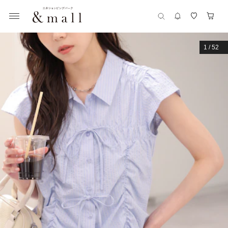
1
/
52