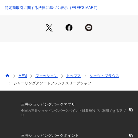
像をご参照ください。
洗濯：40℃非常に弱い 漂白× アイロン110℃ ドライ弱い タンブル乾燥× 
特定商取引に関する法律に基づく表示（FREE'S MART）
吊り干し ウェット非常に弱い
※詳しい洗濯方法については、商品の品質表示タグをご覧ください
商品番号：
1530200009601 
（モール）
1316110326 （ショップ）
MFM
ファッション
トップス
シャツ・ブラウス
シャーリングアソートフレンチスリーブシャツ
三井ショッピングパークアプリ
全国の三井ショッピングパークポイント対象施設でご利用できるアプ
リ
三井ショッピングパークポイント