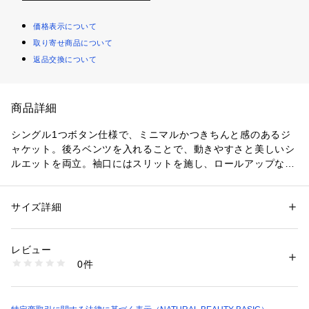
価格表示について
取り寄せ商品について
返品交換について
商品詳細
シングル1つボタン仕様で、ミニマルかつきちんと感のあるジ
ャケット。後ろベンツを入れることで、動きやすさと美しいシ
ルエットを両立。袖口にはスリットを施し、ロールアップなど
着こなしのアレンジも可能です。同素材のパンツと合わせれ
ば、通勤からキレイめシーンまで活躍するスーツスタイルが完
成します。
サイズ詳細
性別：
レディース
カテゴリー：
ファッション
 ＞ 
アウター
 ＞ 
ブルゾン・スタジャン
素材：ポリエステル 97% ポリウレタン 3%
＜素材＞
生産国：中国製
レビュー
マシンウォッシャブル、接触冷感、UVカットを備えた素材で
洗濯：40℃非常に弱い 漂白× アイロン110℃ ドライ弱い タンブル乾燥× 
0件
す。
吊り干し ウェット非常に弱い
※詳しい洗濯方法については、商品の品質表示タグをご覧ください
商品番号：
1530100016990 
（モール）
＜詳細＞
0176254600 （ショップ）
仕様・前ボタン