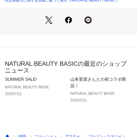
特定商取引に関する法律に基づく表示（NATURAL BEAUTY BASIC）
裏地・なし
透け感・なし / 光沢・なし / 伸縮性・あり
生地の厚さ・普通
＜シリーズ＞
■パンツ[品番：0176234600] 
※モデルの着用画像の場合、光の当たり具合により、実際の色
味と異なって見えることがございます。色味は、商品単体の画
NATURAL BEAUTY BASICの最近のショップ
像をご参照ください。
ニュース
SUMMER SALE!
山本里菜さんとの初コラボ商
品！
NATURAL BEAUTY BASIC
NATURAL BEAUTY BASIC
2026/7/12
2026/7/11
NBB
ファッション
アウター
ブルゾン・スタジャン