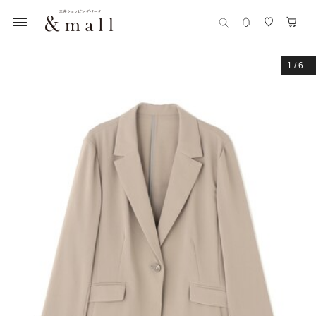
1
/
6