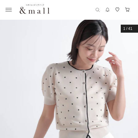
1
/
41