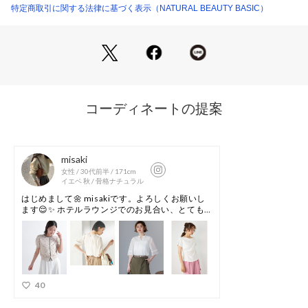
仕様・前ボタン
特定商取引に関する法律に基づく表示（NATURAL BEAUTY BASIC）
裏地・なし
透け感・あり / 光沢・なし / 伸縮性・あり
生地の厚さ・普通
※モデルの着用画像の場合、光の当たり具合により、実際の色
味と異なって見えることがございます。色味は、商品単体の画
像をご参照ください。