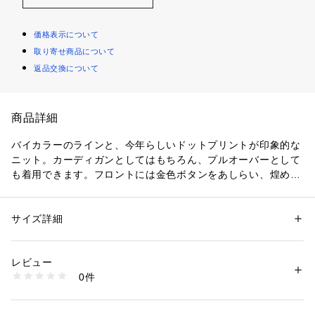
価格表示について
取り寄せ商品について
返品交換について
商品詳細
バイカラーのラインと、今年らしいドットプリントが印象的な
ニット。カーディガンとしてはもちろん、プルオーバーとして
も着用できます。フロントには金色ボタンをあしらい、煌めき
をプラス。肩に入れたギャザーパフスリーブが、フェミニンな
表情に見せてくれます。
サイズ詳細
性別：
レディース
＜素材＞
カテゴリー：
ファッション
 ＞ 
トップス
 ＞ 
カーディガン
素材：レーヨン 78% ポリエステル 22%
細番手の糸でダブルジャガードに編み立てた、程よいシアー感
生産国：中国製
レビュー
が特徴の素材。透けすぎない風合いにドットプリントを施した
洗濯：40℃非常に弱い 漂白× アイロン× ドライ× タンブル乾燥× 平干し ウ
0件
素材です。
ェット非常に弱い
※詳しい洗濯方法については、商品の品質表示タグをご覧ください
商品番号：
1530100016982 
（モール）
＜詳細＞
0176275742 （ショップ）