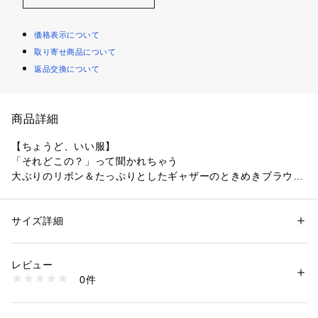
価格表示について
取り寄せ商品について
返品交換について
商品詳細
【ちょうど、いい服】
「それどこの？」って聞かれちゃう
大ぶりのリボン＆たっぷりとしたギャザーのときめきブラウ
ス。
取り外し可能なリボンでさりげなく二の腕カバーも。
サイズ詳細
性別：
レディース
□UVカット
カテゴリー：
ファッション
 ＞ 
トップス
 ＞ 
シャツ・ブラウス
素材：ポリエステル 84% コットン 16%
□マシンウォッシャブル
生産国：中国製
レビュー
洗濯：40℃非常に弱い 漂白× アイロン150℃ ドライ弱い タンブル乾燥× 
0件
取り外し可能なショルダーリボンがポイントのブラウス。肩裏
吊り干し ウェット非常に弱い
※詳しい洗濯方法については、商品の品質表示タグをご覧ください
のループに共地リボンを通し、肩山で大きくリボン結びにして
商品番号：
1530100016610 
（モール）
垂らす着こなしがおすすめ。リボンを外せば、すっきりとした
0176110540 （ショップ）