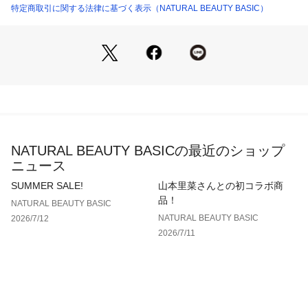
ノースリーブブラウスとしても着ていただけます。身頃にはギ
特定商取引に関する法律に基づく表示（NATURAL BEAUTY BASIC）
ャザーを入れ、フェミニンで華やかな雰囲気に。ストレートパ
ンツやデニムなど、すっきりとしたボトムスにアウトで合わせ
るスタイリングがおすすめです。
＜素材＞
マシンウォッシャブル、UVカットを備えた、程よくハリ感の
あるブロード素材を使用しています。
＜詳細＞
NATURAL BEAUTY BASICの最近のショップ
仕様・開閉なし
ニュース
裏地・なし
透け感・なし / 光沢・なし / 伸縮性・なし
SUMMER SALE!
山本里菜さんとの初コラボ商
生地の厚さ・普通
品！
NATURAL BEAUTY BASIC
NATURAL BEAUTY BASIC
2026/7/12
※モデルの着用画像の場合、光の当たり具合により、実際の色
2026/7/11
味と異なって見えることがございます。