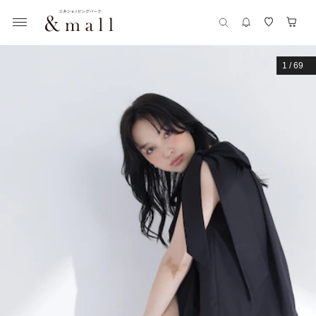
1
/
69