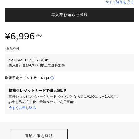
サイズ詳細を見る
再入荷お知らせ登録
¥6,996
税込
返品不可
NATURAL BEAUTY BASIC
購入合計金額4,990円以上で送料無料
取得予定ポイント数：
63 pt
提携クレジットカードで還元率UP
三井ショッピングパークカード《セゾン》なら更に¥100につき1pt還元！
お申し込み完了後、最短５分でご利用可能！
今すぐお申し込み
店舗在庫を確認