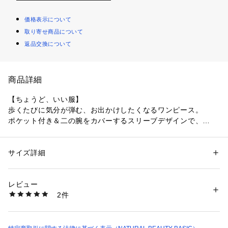
価格表示について
取り寄せ商品について
返品交換について
商品詳細
【ちょうど、いい服】
歩くたびに気分が弾む、お出かけしたくなるワンピース。
ポケット付き＆二の腕をカバーするスリーブデザインで、
ふと鏡に映る私もいい感じ！
□マシンウォッシャブル 
サイズ詳細
性別：
レディース
カテゴリー：
ファッション
 ＞ 
ワンピース・ドレス
 ＞ 
ワンピース
素材：（表生地）ポリエステル 66% コットン 25% キュプラ 7% 麻 2%
（裏生地）ポリエステル 80% コットン 20%
レビュー
ベーシックで取り入れやすいワンピース。首元をすっきり見せ
生産国：中国製
2件
る襟ぐりラインが、上品な印象に見せてくれます。ウエストは
洗濯：40℃非常に弱い 漂白× アイロン150℃ ドライ弱い タンブル乾燥× 
吊り干し ウェット非常に弱い
ゴム仕様、リボンベルト付きでラクな着心地です。便利なポケ
※詳しい洗濯方法については、商品の品質表示タグをご覧ください
ット付きで、デイリー使いに最適。さらっと軽い素材感で盛夏
商品番号：
1530100016602 
（モール）
にもぴったり、シワになりにくく一枚あると重宝します。
0176140500 （ショップ）