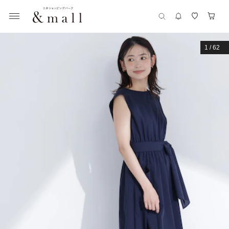
1
/
62