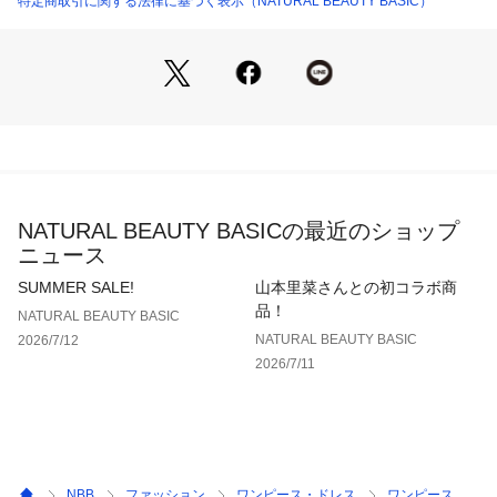
特定商取引に関する法律に基づく表示（NATURAL BEAUTY BASIC）
＜素材＞
マシンウォッシャブルを備えた、さらっと軽やかで清涼感のあ
る素材を使用。シワになりにくく、暑い季節も快適に着ていた
だけます。
＜詳細＞
仕様・後ろボタン
裏地・あり
NATURAL BEAUTY BASICの最近のショップ
透け感・なし / 光沢・なし / 伸縮性・なし
ニュース
生地の厚さ・普通
SUMMER SALE!
山本里菜さんとの初コラボ商
※モデルの着用画像の場合、光の当たり具合により、実際の色
品！
NATURAL BEAUTY BASIC
味と異なって見えることがございます。色味は、商品単体の画
NATURAL BEAUTY BASIC
2026/7/12
像をご参照ください。
2026/7/11
NBB
ファッション
ワンピース・ドレス
ワンピース