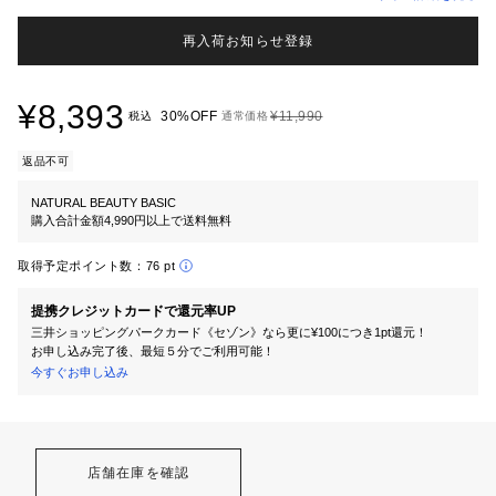
再入荷お知らせ登録
¥8,393
30%OFF
¥11,990
税込
通常価格
返品不可
NATURAL BEAUTY BASIC
購入合計金額4,990円以上で送料無料
取得予定ポイント数：
76 pt
提携クレジットカードで還元率UP
三井ショッピングパークカード《セゾン》なら更に¥100につき1pt還元！
お申し込み完了後、最短５分でご利用可能！
今すぐお申し込み
店舗在庫を確認