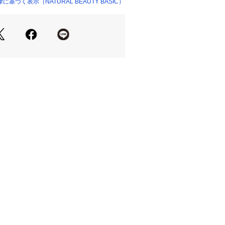
キャメルのトリミングが効いたトラデ
づく表示（NATURAL BEAUTY BASIC）
気です。
像の場合、光の当たり具合により、実
て見えることがございます。色味は、
ご参照ください。