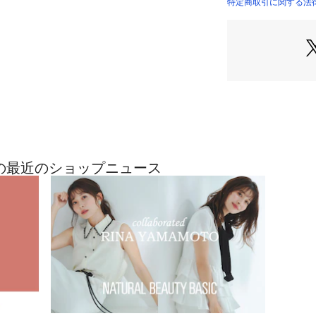
フェイクレザーに
特定商取引に関する法律に基
ィショナルな雰囲
※モデルの着用画
際の色味と異なっ
商品単体の画像を
ASICの最近のショップニュース