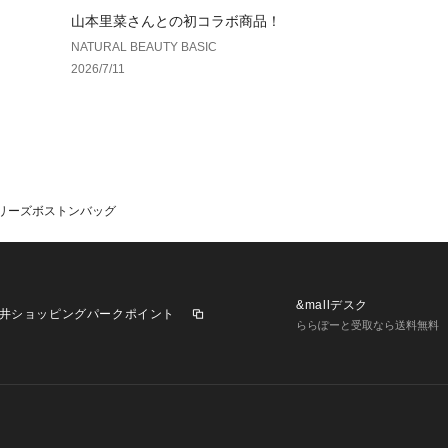
山本里菜さんとの初コラボ商品！
NATURAL BEAUTY BASIC
2026/7/11
＞スリーズボストンバッグ
&mallデスク
井ショッピングパークポイント
ららぽーと受取なら送料無料