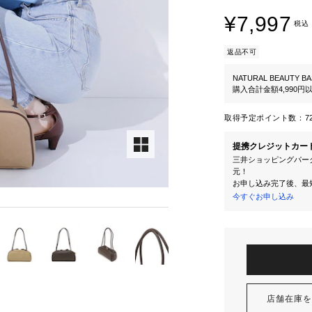
¥7,997
税込
返品不可
NATURAL BEAUTY BA
購入合計金額4,990
取得予定ポイント数：
7
提携クレジットカー
三井ショッピングパーク
元！
お申し込み完了後、最
今すぐお申し込み
店舗在庫