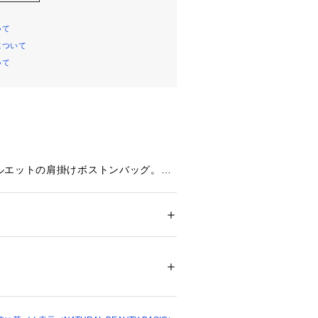
いて
について
いて
ルエットの肩掛けボストンバッグ。ア
長めのショルダーと、チャームのよう
スナーの引き手がポイントです。Wス
ファスナーをどちらからでも開閉可
ても、片側に寄せてチャーム風に見せ
 ＞ 
ボストンバッグ
。
ついては、商品の品質表示タグをご覧くださ
ンはしっとりさらっとしたスムース調
16395 
（モール）
す。スエードタッチベージュは起毛の
ョップ）