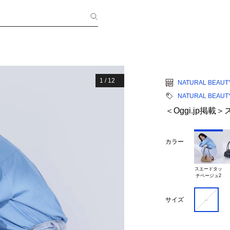
1
/
12
NATURAL BEAUT
NATURAL BEAUT
＜Oggi.jp掲
カラー
スエードタッ

－
サイズ