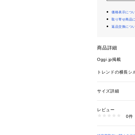
価格表示につ
取り寄せ商品
返品交換につ
商品詳細
Oggi.jp掲載
トレンドの横長シ
ウターを選ばない
に垂れ下がるファ
ライダーなので、
サイズ詳細
性別：
レディース
能。中央に合わせ
カテゴリー：
バッグ
素材：合成皮革
ることも出来ます
生産国：中国製
レビュー
洗濯：-
0件
＜素材＞
※詳しい洗濯方法に
い
黒とダークブラウ
商品番号：
15301000
フェイクレザーで
0176180200 （シ