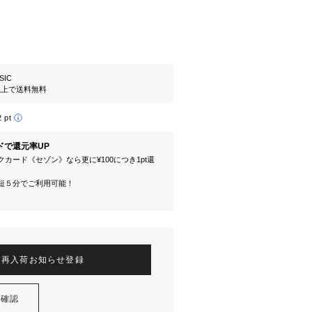
SIC
円以上で送料無料
2 pt
ドで還元率UP
カード《セゾン》なら更に¥100につき1pt還
短５分でご利用可能！
再入荷お知らせ登録
を確認