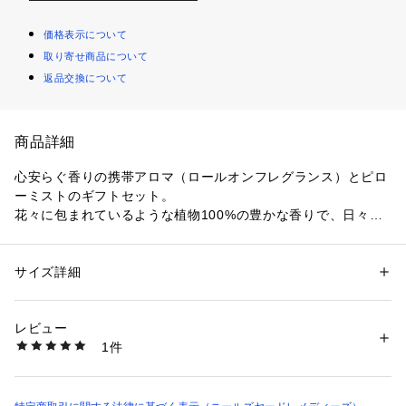
価格表示について
取り寄せ商品について
返品交換について
商品詳細
心安らぐ香りの携帯アロマ（ロールオンフレグランス）とピロ
ーミストのギフトセット。

花々に包まれているような植物100%の豊かな香りで、日々の
慌しさを忘れくつろぎの時間へとモードをスイッチ。

友人や家族、大切な方へのリラックスしたひとときの贈り物
に。

サイズ詳細
性別：
レディース
メンズ
＜セット内容＞

カテゴリー：
コスメ・ビューティー
 ＞ 
香水
 ＞ 
香水・フレグランス
・アロマパルス リラクセーション 9mL

生産国：イギリス
レビュー
・グッドナイトピローミスト 8mL（限定サイズ）

商品番号：
1430000000238 
（モール）
1件
*限定ギフトボックス入り
4540260910429 （ショップ）