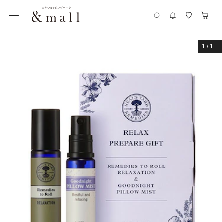
1
/
1