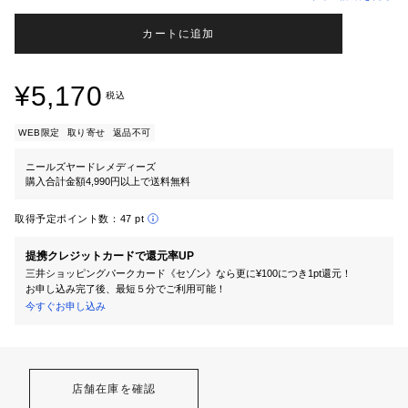
カートに追加
¥5,170
税込
WEB限定
取り寄せ
返品不可
ニールズヤードレメディーズ
購入合計金額4,990円以上で送料無料
取得予定ポイント数：
47 pt
提携クレジットカードで還元率UP
三井ショッピングパークカード《セゾン》なら更に¥100につき1pt還元！
お申し込み完了後、最短５分でご利用可能！
今すぐお申し込み
店舗在庫を確認