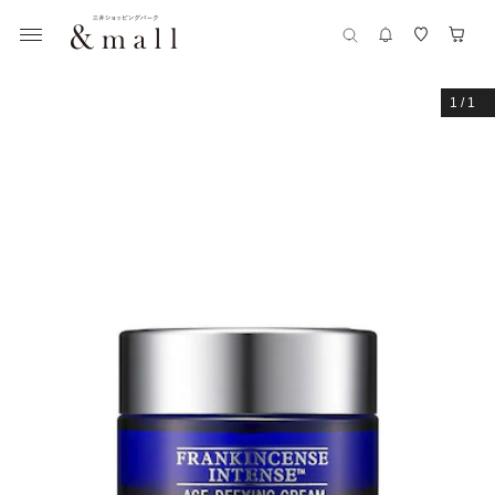
1
/
1