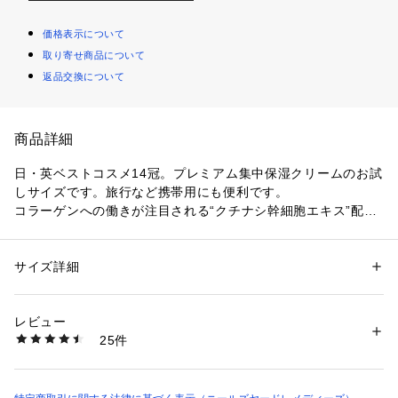
価格表示について
取り寄せ商品について
返品交換について
商品詳細
日・英ベストコスメ14冠。プレミアム集中保湿クリームのお試
しサイズです。旅行など携帯用にも便利です。

コラーゲンへの働きが注目される“クチナシ幹細胞エキス”配合
の圧倒的な潤い力で、肌を土台からふっくらハリ感を高めて、
肌ダメージを根本から立て直して潤いに満ちた肌へ導きます。
サイズ詳細
性別：
レディース
メンズ
カテゴリー：
コスメ・ビューティー
 ＞ 
スキンケア
 ＞ 
クリーム・オイル
生産国：イギリス
レビュー
商品番号：
1430000000019 
（モール）
25件
FIC （ショップ）