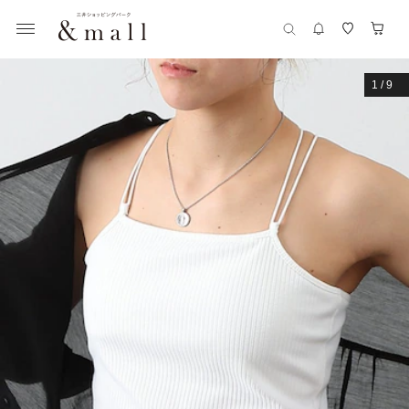
1
/
9