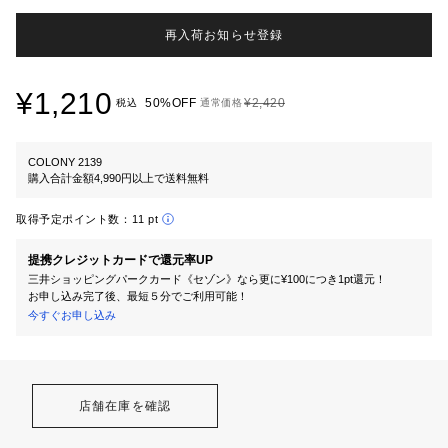
再入荷お知らせ登録
¥1,210
50%OFF
¥2,420
税込
通常価格
COLONY 2139
購入合計金額4,990円以上で送料無料
取得予定ポイント数：
11 pt
提携クレジットカードで還元率UP
三井ショッピングパークカード《セゾン》なら更に¥100につき1pt還元！
お申し込み完了後、最短５分でご利用可能！
今すぐお申し込み
店舗在庫を確認