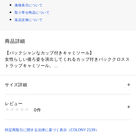
価格表示について
取り寄せ商品について
返品交換について
商品詳細
【バックシャンなカップ付きキャミソール】
女性らしい後ろ姿を演出してくれるカップ付きバッククロスス
トラップキャミソール。
カップが一体化したデザインなのでバストラインをきれい包み
込むようにきれいに見せてくれます。
ストラップはより女性らしい印象を作る細めのコードストラッ
サイズ詳細
性別：
レディース
プ。
カテゴリー：
ファッション
 ＞ 
トップス
 ＞ 
キャミソール
素材：本体: ポリエステル95%, ポリウレタン5%
これからの暑い時期にさらっと一枚で着るも良し、インナーに
別布: 綿100%
レビュー
使っても良しな万能アイテムです。
生産国：中国
0件
商品番号：
1420500007308 
（モール）
CWA1051206A0007 （ショップ）
【商品ポイント】
・カップが一体化したデザインでバストラインをきれいに見せ
つつ楽な着心地を実現
特定商取引に関する法律に基づく表示（COLONY 2139）
・リブ編みの縦ラインがすっきりとした印象を与える1枚