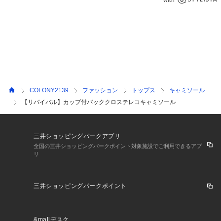
※照明の関係により、実際よりもやや明るく見える場合がござ
います。またパソコンなどの環境により、若干製品と画像のカ
ラーが異なる場合もございます。予めご了承くださいませ。
【お気に入り登録】してお得な情報をCHECK！！
・「商品のお気に入り登録」で再入荷通知や、ラストの通知、
セール通知も受け取ることができます。
・「ブランドのお気に入り登録」で新商品や再入荷など、お得
な情報を受け取ることができます。
COLONY2139
ファッション
トップス
キャミソール
【リバイバル】カップ付バッククロステレコキャミソール
三井ショッピングパークアプリ
全国の三井ショッピングパークポイント対象施設でご利用できるアプ
リ
三井ショッピングパークポイント
&mallデスク