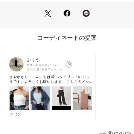
・フィット感があり、伸縮性がある柔らかいリブが優しい着心
地
----------------------------------------------------
■商品特徴
洗濯方法：手洗い可
裏地　　：なし
透け感　：なし
伸縮性　：あり
光沢感　：なし
生地の厚さ：普通
----------------------------------------------------
■素材
本体: ポリエステル95%, ポリウレタン5% 別布: 綿100%
----------------------------------------------------
※着用、お取り扱いの際は、商品についている品質表示とアテ
ンションタグを必ずご確認下さい。
※商品タグに記載されている商品名がWEBでの表記名と異なる
場合があります。
※画像の商品はサンプルです。実際の商品と仕様、加工、サイ
ズが若干異なる場合がございます。 