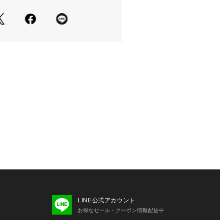
ネートに合わせるだけで程よいこなれ
------------------------------
い可(弱)
------------------------------
リウレタン5％
------------------------------
いの際は、商品についている品質表示
グを必ずご確認下さい。
されている商品名がWEBでの表記名と
ます。
LINE公式アカウント
ンプルです。実際の商品と仕様、加
お得なセール・クーポン情報配信中
異なる場合がございます。 