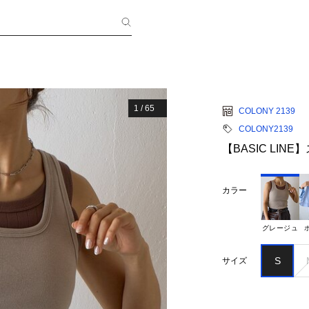
1
/
65
COLONY 2139
COLONY2139
【BASIC LI
カラー
グレージュ
S
サイズ