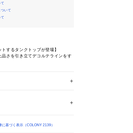
いて
について
いて
ットするタンクトップが登場】
上品さを引き立てデコルテラインをす
大人タンクは、インナーにもレイヤー
アイテムです
ツの中にインしても、コーディネート
ション
 ＞ 
トップス
 ＞ 
キャミソール
,ポリウレタン5％
スする一枚
07227 
（モール）
10 （ショップ）
とも楽しめるインナーでオールシーズ
デザインで、デコルテを綺麗に見せて
基づく表示（COLONY 2139）