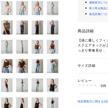
価格表示につ
取り寄せ商品
返品交換につ
商品詳細
【体に優しくフィ
スクエアネックが
っきり華奢見せ
きちんと感のある
ドにも欠かせない
ジャケットやシャ
サイズ詳細
性別：
レディース
の邪魔をせずに
カテゴリー：
ファッ
素材：本体: 綿95％
旬な雰囲気をプラ
生産国：中国
レビュー
商品番号：
14205000
0件
【商品ポイント】
CWA1051106A00
・どんなアイテム
ン大活躍
・スクエアネック
特定商取引に関する法律に
くれます