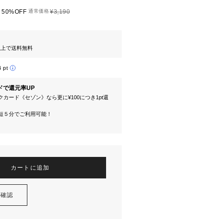
50%OFF
通常価格
¥3,190
円以上で送料無料
4 pt
ドで還元率UP
カード《セゾン》なら更に¥100につき1pt還
短５分でご利用可能！
カートに追加
を確認