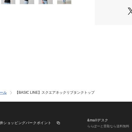
・普段のコーディ
感を演出
----------------------
■商品特徴
洗濯方法：洗濯機洗
裏地：なし
透け感：ややあり
伸縮性：あり
光沢感：なし
生地の厚さ：普通
----------------------
■素材
本体: 綿95％,ポ
----------------------
ール
【BASIC LINE】スクエアネックリブタンクトップ
※着用、お取り扱
とアテンションタ
※商品タグに記載
異なる場合があり
&mallデスク
※画像の商品はサ
井ショッピングパークポイント
ららぽーと受取なら送料無料
工、サイズが若干