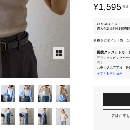
¥1,595
税込
COLONY 2139
購入合計金額4,990
取得予定ポイント数：
1
提携クレジットカー
三井ショッピングパーク
元！
お申し込み完了後、最
今すぐお申し込み
店舗在庫