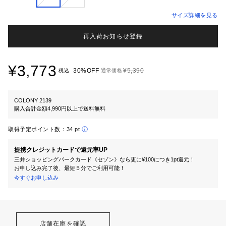
サイズ詳細を見る
再入荷お知らせ登録
¥3,773
30%OFF
¥5,390
税込
通常価格
COLONY 2139
購入合計金額4,990円以上で送料無料
取得予定ポイント数：
34 pt
提携クレジットカードで還元率UP
三井ショッピングパークカード《セゾン》なら更に¥100につき1pt還元！
お申し込み完了後、最短５分でご利用可能！
今すぐお申し込み
店舗在庫を確認