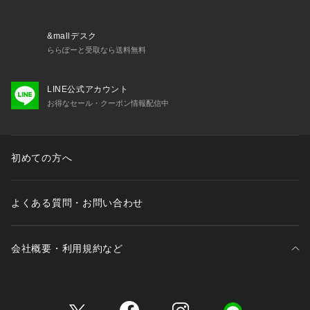
洗濯方法：洗濯機洗い可(弱)
裏地：なし
透け感：なし
&mallデスク
伸縮性：ややあり
ららぽーと受取なら送料無料
光沢感：ややあり
生地の厚さ：普通
LINE公式アカウント
----------------------------------------------------
お得なセール・クーポン情報配信中
■素材
ポリエステル97%, ポリウレタン3%
----------------------------------------------------
※着用、お取り扱いの際は、商品についている品質表示とアテ
初めての方へ
ンションタグを必ずご確認下さい。
※商品タグに記載されている商品名がWEBでの表記名と異なる
場合があります。
よくある質問・お問い合わせ
※実際の商品と仕様、加工、サイズが若干異なる場合がござい
ます。
※照明の関係により、実際よりもやや明るく見える場合がござ
会社概要・利用規約など
います。
またパソコンなどの環境により、若干製品と画像のカラーが異
なる場合もございます。予めご了承くださいませ。
三井不動産が展開する商業施設一覧