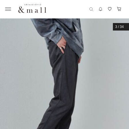
3
/
34