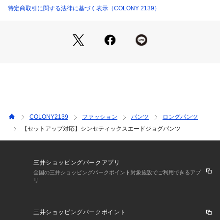
特定商取引に関する法律に基づく表示（COLONY 2139）
【商品ポイント】
・オンオフ他わず着用可能
・ストレスフリーな穿き心地
・春らしいカラー展開
【コーディネート】
ハーフジップやパーカー、アノラックなどスポーティーなコー
デがおすすめです。
シンプルにTシャツ合わせやボリュームのあるアウターとの合
わせも〇
COLONY2139
ファッション
パンツ
ロングパンツ
【セットアップ対応】シンセティックスエードジョグパンツ
【シンセティックスエードシリーズ】
・CMA2041102A0001 シンセティックスエードパンツ
・CMA2041102A0002 シンセティックスエードジョグパンツ
・CMA2041106A0004 シンセティックスエードカーディガン
三井ショッピングパークアプリ
・CMA2041106A0005 シンセティックスエードハーフジップ
全国の三井ショッピングパークポイント対象施設でご利用できるアプ
リ
・CMA2041106A0006 シンセティックスエードクルー
----------------------------------------------------
三井ショッピングパークポイント
■商品特徴