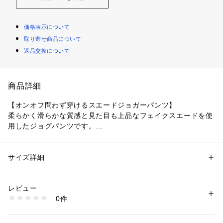
価格表示について
取り寄せ商品について
返品交換について
商品詳細
【オンオフ問わず穿けるスエードジョガーパンツ】
柔らかく滑らかな質感と見た目も上品なフェイクスエードを使
用したジョグパンツです。
肌触りがよくストレッチ性もあり穿き心地の良いアイテムにな
っております。
キレイめな印象なフェイクスエードをジョガーパンツにするこ
サイズ詳細
性別：
メンズ
とで、スポーティーミックスなコーデもお楽しみいただけるよ
カテゴリー：
ファッション
 ＞ 
パンツ
 ＞ 
ロングパンツ
素材：ポリエステル97%, ポリウレタン3%
うになりました。
生産国：中国
レビュー
オンオフ問わず着用でき伸縮性に優れ、ウエストは紐で調節可
商品番号：
1420500005978 
（モール）
0件
能で楽な穿き心地になっております。
CMA2041102A0002 （ショップ）
カラー展開もリニューアルされ、チャコールグレー・ライトグ
レー・アイボリーと春らしいカラー展開になっております。