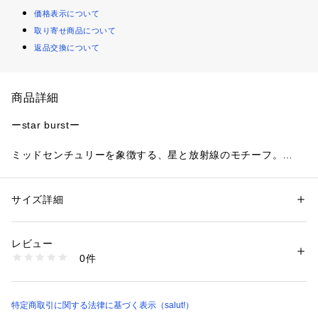
価格表示について
取り寄せ商品について
返品交換について
商品詳細
ーstar burstー
ミッドセンチュリーを象徴する、星と放射線のモチーフ。
曲線美と異素材ミックスが生み出す、時代を超えたデザイン。
お部屋のアクセントになる、ヴィンテージ感漂うインテリアシ
リーズです。
サイズ詳細
性別：
レディース
メンズ
カテゴリー：
生活雑貨
 ＞ 
雑貨・花
 ＞ 
その他雑貨・花
素材：表：ポリエステル100%
●大胆な格子柄とミッドセンチュリーらしい配色が目を引く、
裏：ポリエステル100%
レビュー
レトロポップなジャガードラグ。
生産国：中国
0件
●織り模様が空間に奥行きを与え、敷くだけでお部屋の主役級
商品番号：
1420200020221 
（モール）
S-2615-RUG-2-00 （ショップ）
のアクセントになります。
●デスク下やソファ前のアクセントラグとしてぴったりのサイ
ズ感です。
特定商取引に関する法律に基づく表示（salut!）