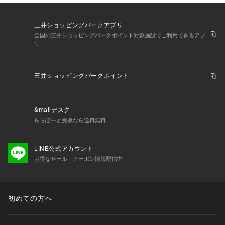
●手作りのためサイズや形状に多少個体差があります。予めご
了承ください。
三井ショッピングパークアプリ
全国の三井ショッピングパークポイント対象施設でご利用できるアプ
リ
三井ショッピングパークポイント
&mallデスク
ららぽーと受取なら送料無料
LINE公式アカウント
お得なセール・クーポン情報配信中
初めての方へ