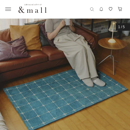
1
/
5