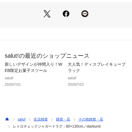
《ご使用上の注意》
●摩擦や水濡れにより移染する場合がありますのでご注意くだ
さい。
●色落ちする場合がありますので他のものと一緒に洗わないで
ください。
●洗濯の際は、やさしく押し洗いをし、軽く絞ってから形を整
えて陰干ししてください。
salut!の最近のショップニュース
●マットの上に飛び乗ったり、濡れた床面で使用すると、マッ
トが滑って転倒する恐れがありますのでご注意ください。
新しいデザインが仲間入り！W
大人気！ディスプレイキューブ
●滑りやすい場合は市販の滑り止めシートを併用してくださ
EB限定お菓子スツール
ラック
い。
salut!
salut!
●滑り止め素材の特性上、同じ場所で長時間使用すると、床材
2026/7/31
2026/7/22
が変色したり密着してしまう可能性があります。
●特に塩化ビニルの場合や新築の床材、ワックス掛け後はご注
意ください。
●必ず週に2回程度設置面を拭いて完全に乾燥させ、本品もよく
乾燥させてからご使用ください。
●カビ、床面の変色の原因となりますので濡れたまま放置しな
salut
生活雑貨
雑貨・花
その他雑貨・花
いでください。
レトロチェックジャガードラグ：80×130cm／starburst
●火気には近づけないでください。