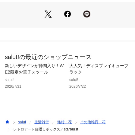
す。
●木目が美しいブラウンのフレームが、レトロで温かみのある
空間を演出してくれる実用的なアイテムです。
《ご使用上の注意》
※天然木を使用している為、木目や節の出方・色味や色むら・
風合いなど一つ一つ個体差がございます。それぞれの持つ個性
としてお楽しみいただければ幸いです。
salut!の最近のショップニュース
※素材・加工の特性上、表面に傷やヘコみ・塗装欠け・汚れが
見受けられる可能性がございます。製品の不具合ではございま
新しいデザインが仲間入り！W
大人気！ディスプレイキューブ
せんのでご了承ください。
EB限定お菓子スツール
ラック
※素材の特性上、稀にささくれなどがある場合がありますの
salut!
salut!
で、怪我をしないようご注意ください。
2026/7/31
2026/7/22
※お届け時に塗料特有のにおいがある場合がございます。塗料
のにおいにつきましては通気性の良い所に置いていただき、こ
まめに換気を行っていただければ約一週間ほどで薄れるものと
なります。
salut
生活雑貨
雑貨・花
その他雑貨・花
レトロアート目隠しボックス／starburst