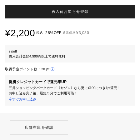
再入荷お知らせ登録
¥2,200
28%OFF
¥3,080
税込
通常価格
salut!
購入合計金額4,990円以上で送料無料
取得予定ポイント数：
20 pt
提携クレジットカードで還元率UP
三井ショッピングパークカード《セゾン》なら更に¥100につき1pt還元！
お申し込み完了後、最短５分でご利用可能！
今すぐお申し込み
店舗在庫を確認