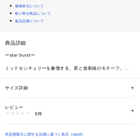
価格表示について
取り寄せ商品について
返品交換について
商品詳細
ーstar burstー
ミッドセンチュリーを象徴する、星と放射線のモチーフ。
曲線美と異素材ミックスが生み出す、時代を超えたデザイン。
お部屋のアクセントになる、ヴィンテージ感漂うインテリアシ
リーズです。
サイズ詳細
性別：
レディース
メンズ
カテゴリー：
生活雑貨
 ＞ 
雑貨・花
 ＞ 
その他雑貨・花
素材：本体：天然木（杉）、ガラス、鉄、紙
●ポップな色使いのアートが目を引く、壁掛け・置き両用の目
表面加工：ラッカー塗装
レビュー
隠し収納ボックス。
生産国：中国
0件
● 扉のフレームはA4サイズに対応しているので、お好きな写真
商品番号：
1420200020213 
（モール）
S-2615-FC-STB3- （ショップ）
やアートに入れ替えて、自分だけのデザインを楽しむこともで
きます。
●収納したいもののサイズに合わせて棚板を取り外しできま
特定商取引に関する法律に基づく表示（salut!）