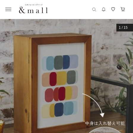
1
/
15