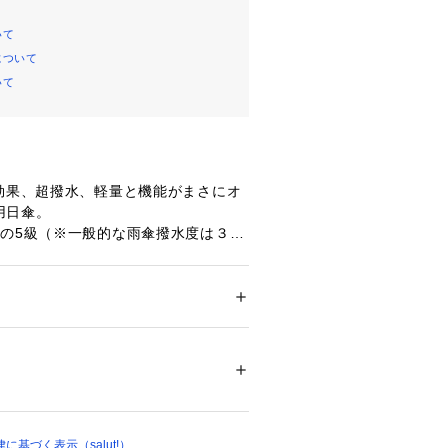
いて
について
いて
熱効果、超撥水、軽量と機能がまさにオ
用日傘。
準の5級（※一般的な雨傘撥水度は３
の日も水を丸くはじいてすぐに乾くの
能を落とさず雨にもしっかり対応した
メンズ
す。
ション
 ＞ 
ファッション雑貨
 ＞ 
日傘
成：ポリエステル100％
20200 
（モール）
3 （ショップ）
％
基づく表示（salut!）