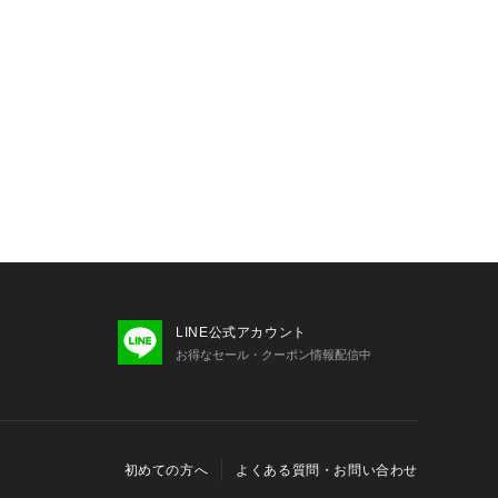
合がございます。現在の染色技術では
出来ませんのでご了承ください。
ィング面はデリケートな為、ぶつけた
と表面が剥離する恐れがあります。
た部分があります。周りの人やものに
囲の安全を確認してからご使用下さ
、生地を十分にほぐしてからゆっくり
。
骨が折れたりした場合には、怪我や事
るため、使用を中止して下さい。製品
ありますので使用しないでください。
製品が破損する恐れがありますので使
。
LINE公式アカウント
キとして使用するなど、傘本来の目的
お得なセール・クーポン情報配信中
めて下さい。
車・ベビーカー等に固定する器具に取
構造になっておりません。視野の妨
原因となる恐れがありますので、絶対
下さい。
初めての方へ
よくある質問・お問い合わせ
上、骨同士が狭くなっている部分や開