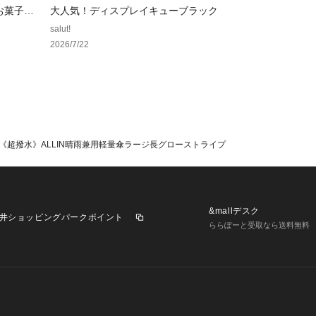
う現象が現れる場
お菓子ス
大人気！ディスプレイキューブラック
完全に防ぐことは
salut!
●傘生地のコーテ
2026/7/22
りこすれたりする
●本製品には尖っ
当たらないよう周
い。
●傘を開くときは
と開いてください
●本製品の手元や
《超撥水》ALLIN晴雨兼用軽量傘ラージ長グローストライプ
故になる恐れがあ
が破損する恐れが
●強風の時は、本
用しないで下さい
&mallデスク
●本製品をステッ
井ショッピングパークポイント
ららぽーと受取なら送料無料
以外での使用は止
●本製品は、自転
り付けて使用する
げ、事故・破損の
に取り付けないで
●本製品には構造