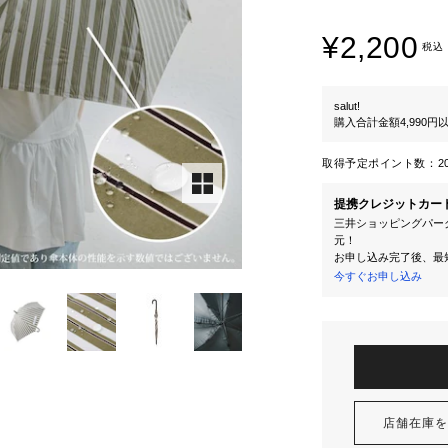
¥2,200
税込
salut!
購入合計金額4,990
取得予定ポイント数：
2
提携クレジットカー
三井ショッピングパーク
元！
お申し込み完了後、最
今すぐお申し込み
店舗在庫