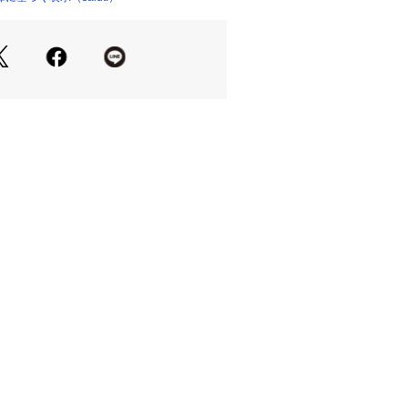
水準）
ての機能＞
線遮蔽・遮光・遮熱効果を目的とした
Uコーティングを施しているため、防水
の日にもご使用いただけます
取り扱い＞
カバーには指を触れず、ろくろ部分のみ
がするまで押し上げてください。
カバーを押しながら閉じてください。
》
には防水加工を施していますが激しい
地・刺繍および特殊加工部分に染み込
れがありますのでご注意ください。
が淡色部分に色移りする移行昇華とい