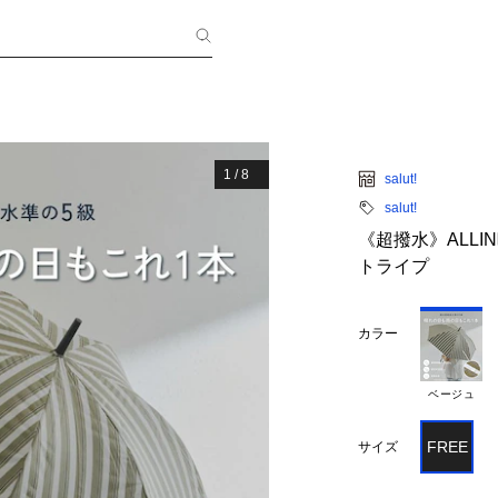
1
/
8
salut!
salut!
《超撥水》ALL
トライプ
カラー
ベージュ
FREE
サイズ