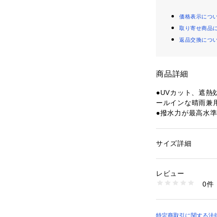
価格表示につ
取り寄せ商品
返品交換につ
商品詳細
●UVカット、遮
ールインな晴雨兼
●撥水力が最高水
級）なので、大雨
で便利です。
●日傘としての機
サイズ詳細
性別：
レディース
万能なアイテムで
カテゴリー：
ファッ
素材：かさの生地の組
生産国：中国
レビュー
商品番号：
14202000
0件
■仕様■
S-2613-ACAIUL0
晴雨兼用
遮熱効果
紫外線遮蔽率100
特定商取引に関する法律に