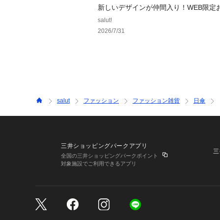
新しいデザインが仲間入り！WEB限定
ツール
salut!
2026/7/31
salut
ファッション
ファッション雑貨
日傘
三井ショッピングパークアプリ
三
全国の三井ショッピングパークポイント
対象施設でご利用できるアプリ