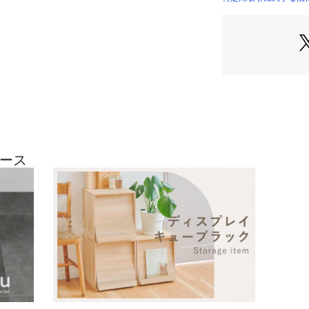
遮光率100％
防撥水
撥水度5級（最高
＜晴雨兼用傘とし
この製品は、紫外
日傘です。
また、生地にはP
効果が見込め、雨
ュース
＜安全ロクロのお
OPEN：はじき
を「カチッ」と音
CLOSE：はじき
《ご使用上の注意
●この商品の生地
雨の際、雨水が生
んだり、漏水の恐
●生地の濃色部分