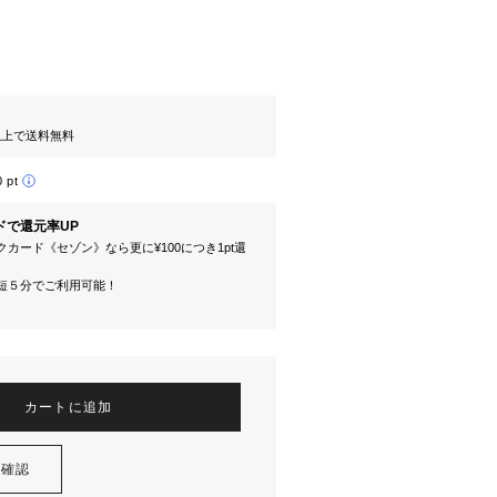
円以上で送料無料
0 pt
ドで還元率UP
カード《セゾン》なら更に¥100につき1pt還
短５分でご利用可能！
カートに追加
を確認