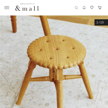
1
/
13