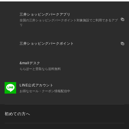
●全てのボルトの位置が合ったことを確認の上、最後にしっか
りとボルトを締めてください。
三井ショッピングパークアプリ
●ネジ及びボルトに緩みがないか定期的に確認し、緩みがあれ
全国の三井ショッピングパークポイント対象施設でご利用できるアプ
ば、締め直してください。
リ
●緩んだまま使用していると、破損・ケガ・事故の原因となる
ことがあります。
●不要な敷物を敷いてから組み立てを行ってください。
三井ショッピングパークポイント
●床が傷つく原因となることがあります。
●天然木を使用しているので、多少、色の濃淡や節がありま
す。
&mallデスク
●直射日光の当たる場所、火気や暖房器具の近くで使用しない
ららぽーと受取なら送料無料
でください。
●変色・変形・破損・火災の原因となることがあります。
●水分や色素を含むものを直接置いて長時間放置すると、商品
LINE公式アカウント
に染み込んで取れなくなることがありますのでご注意くださ
お得なセール・クーポン情報配信中
い。
●座面や1本の脚のみに極度に偏った荷重または偏った位置にも
のを置くことは、お避けください。
●スツールは水平な場所に接地してください。
初めての方へ
●また、滑りやすい床面では使用しないでください。
●スツールの上で立ち上がったり踏み台にしないでください。