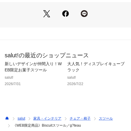
■仕様■
組み立て式/プラスドライバーをご用意ください
組み立て時間：約15分
《ご使用上の注意》
※天然木を使用している為、木目や節の出方・色味や色むら・
風合いなど一つ一つ個体差がございます。それぞれの持つ個性
としてお楽しみいただければ幸いです。
salut!の最近のショップニュース
※お届け時に塗料特有のにおいがある場合がございます。塗料
のにおいにつきましては通気性の良い所に置いていただき、こ
新しいデザインが仲間入り！W
大人気！ディスプレイキューブ
まめに換気を行っていただければ約一週間ほどで薄れるものと
EB限定お菓子スツール
ラック
なります。
salut!
salut!
●組み立ての際には、窓を開けるなど、風通しの良い状態でお
2026/7/31
2026/7/22
部屋を換気しながら組み立てを行ってください。
●また、家具設置後も時折換気を行ってください。
●ネジ及びボルトを締め終える際に、力を入れ過ぎると木の繊
維がつぶれ、ネジ及びボルトが空回りする原因となることがあ
ります。
●また、ネジを締め付ける際に斜めにねじ込むと部材が割れる
salut
家具・インテリア
チェア・椅子
スツール
原因となることがありますのでご注意ください。
《WEB限定商品》Biscuitスツール／g?teau
●ボルトは位置を合わせながら、仮止めしてください。