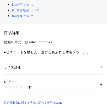
価格表示について
取り寄せ商品について
返品交換について
商品詳細
動画引用元：@salut_momoka
●ビスケットを模した、遊び心あふれる木製スツール。
●手触りがなめらかで、美しい木目をもつラバーウッド材を使
用しています。
●ナチュラルな木目と曲線デザインが優しい温もりを放ち、イ
サイズ詳細
性別：
レディース
メンズ
ンテリアを和やかに演出してくれます。
カテゴリー：
家具・インテリア
 ＞ 
チェア・椅子
 ＞ 
スツール
素材：本体：天然木（ラバーウッド材）
●置くだけでお部屋にほっこりしたアクセントが生まれる、ユ
表面加工：ラッカー塗装
レビュー
ニークな家具です。
生産国：ベトナム
0件
商品番号：
1420200019240 
（モール）
S-EC-2525-BISC- （ショップ）
※組み立て説明書はこちら
特定商取引に関する法律に基づく表示（salut!）