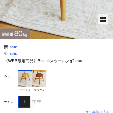
salut!
salut!
《WEB限定商品》Biscuitスツール／g?teau
カラー
ベージュ
ブラウン
1
FREE
サイズ
サイズ詳細を見る