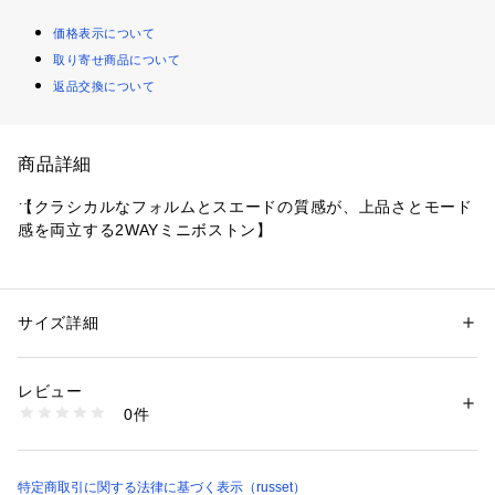
価格表示について
取り寄せ商品について
返品交換について
商品詳細
【クラシカルなフォルムとスエードの質感が、上品さとモード
感を両立する2WAYミニボストン】
きちんと感のあるスタイルから、カジュアルスタイルまで幅広
く活躍します。
コンパクトながらもしっかりと収納力を備えた、毎日に寄り添
サイズ詳細
性別：
レディース
うアイテムです。
カテゴリー：
バッグ
 ＞ 
ボストンバッグ
素材：本体：牛革(スエード)
裏地：綿
レビュー
【デザイン】
ショルダーベルト：牛革
0件
・端正なシルエットにスエードの柔らかな表情を掛け合わせた
生産国：日本
商品番号：
1420000002111 
（モール）
デザイン。
RUZ1051623A0001 （ショップ）
・持ち方で印象を変えられる2WAY仕様で、クラシカルにも軽
やかにもスタイリング可能
特定商取引に関する法律に基づく表示（russet）