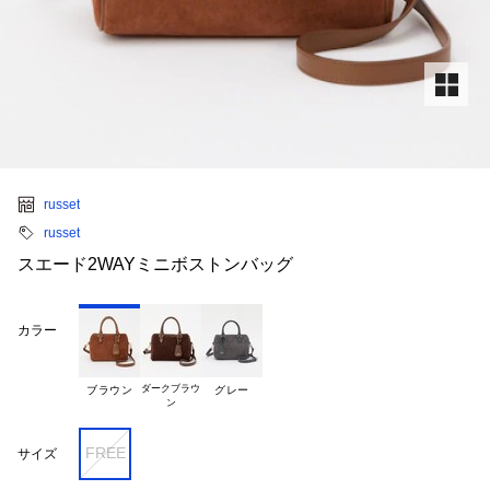
russet
russet
スエード2WAYミニボストンバッグ
カラー
ダークブラウ

ブラウン
グレー
FREE
サイズ