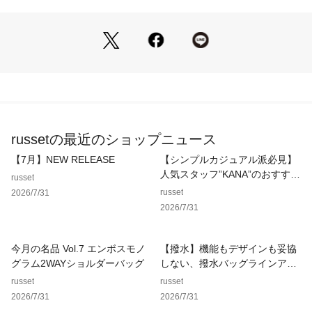
・広めのマチと大きく開くファスナー間口で、見た目以上の収
納力を実現。小ぶりながらデイリーに頼れるサイズ感に
【ポイント】
・ハンドでもショルダーでも使える2WAY仕様
・コンパクトながら500mlペットボトルや長財布も収納可能
・スエードならではの質感が、秋冬スタイルにリッチなニュア
ンスをプラス
・ファッション性と実用性を兼ね備えた、シーズンレスで使え
russetの最近のショップニュース
るミニボストン
【7月】NEW RELEASE
【シンプルカジュアル派必見】
【仕様】
人気スタッフ”KANA”のおすすめ
russet
・本体に合わせた金具カラーをチョイス。
バッグ！
russet
2026/7/31
（グレー＝シルバー金具、ブラウン＝ゴールド金具）
2026/7/31
・ショルダーベルト付属（長さ調整可能：約106.5～131.5c
m）
・開閉：ファスナー式
今月の名品 Vol.7 エンボスモノ
【撥水】機能もデザインも妥協
・内装ポケット：オープンポケット×2、ファスナーポケット×
グラム2WAYショルダーバッグ
しない、撥水バッグラインアッ
1
プ
russet
russet
・外装ポケット：ファスナーポケット×1
2026/7/31
2026/7/31