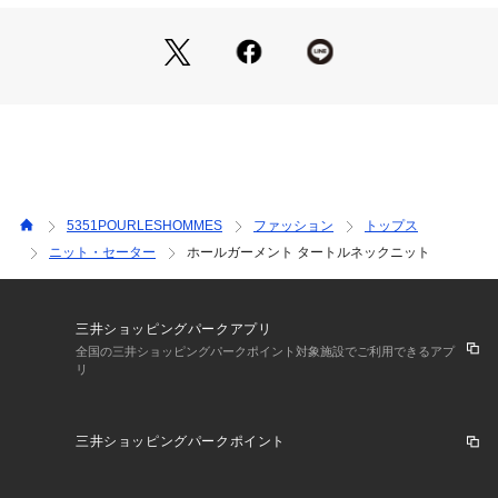
同素材クルーネック(品番：02510040006)もあり。
ホワイト モデル：H186 B85 W74 H92 着用サイズ：48
ブルー モデル：H185 B84 W73 H88 着用サイズ：48
ブラック モデル：H186 B86 W72 H88 着用サイズ：48
5351POURLESHOMMES
ファッション
トップス
ニット・セーター
ホールガーメント タートルネックニット
三井ショッピングパークアプリ
全国の三井ショッピングパークポイント対象施設でご利用できるアプ
リ
三井ショッピングパークポイント