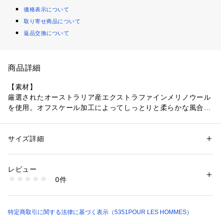
価格表示について
取り寄せ商品について
返品交換について
商品詳細
【素材】
厳選されたオーストラリア産エクストラファインメリノウール
を使用。オフスケール加工によってしっとりと柔らかな風合い
と美しい発色、ふっくらとした膨らみ感を兼ね備えた上質なニ
ット糸です。
サイズ詳細
性別：
メンズ
【デザイン】
カテゴリー：
ファッション
 ＞ 
トップス
 ＞ 
ニット・セーター
素材：毛100%
センターと袖には存在感のあるワイドリブ、両脇にはすっきり
生産国：日本
レビュー
とした細リブを配したピッチ切り替えのタートルネックニッ
洗濯：ドライクリーニング
0件
ト。視覚的な縦ラインを強調し、シャープなシルエットを際立
※詳しい洗濯方法については、商品の品質表示タグをご覧ください
商品番号：
1410900002609 
（モール）
たせたスタイリッシュな一枚です。一枚はもちろん、ジャケッ
02510040007 （ショップ）
トやレザーのインナーに奥行きと高級感をプラスします。
特定商取引に関する法律に基づく表示（5351POUR LES HOMMES）