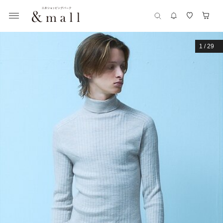
1
/
29