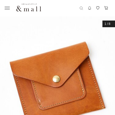
1
/
8