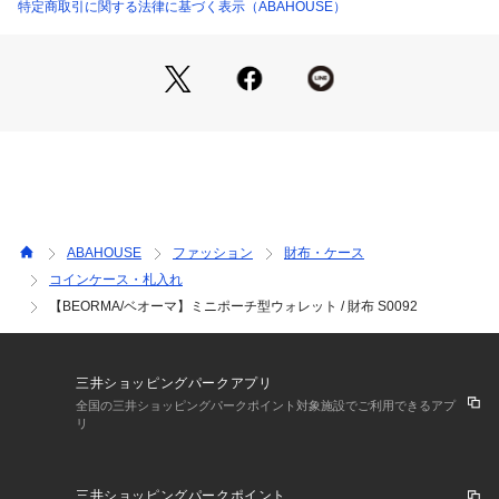
ザー。植物由来の天然成分のみで鞣した革は、素朴で自然な風
特定商取引に関する法律に基づく表示（ABAHOUSE）
合いが魅力です。使い込むほどに深みのある色艶へと育ち、経
年変化をお楽しみいただけます。
※革の自然な風合いを生かした製法の為、表面のシボの入り具
合はそれぞれ個体差がございます。商品画像はあくまでも一例
となりますので、予めご理解頂きますようお願い申し上げま
す。
【BEORMA LEATHER COMPANY】
ベオーマの創業者であるアレックス・シンプソン氏はホワイト
ABAHOUSE
ファッション
財布・ケース
ハウスコックスが2022年末に工場を閉鎖した際、そこで長い
コインケース・札入れ
間働いていた職人の中でも生産の要となった25人以上の熟練の
【BEORMA/ベオーマ】ミニポーチ型ウォレット / 財布 S0092
スタッフを集め、新たに工場を設立しました。
こうして、140年以上にわたって英国生産を続けてきたホワイ
トハウス コックスの技術とDNAはベオーマに色濃く受け継が
れています。
三井ショッピングパークアプリ
イングランド製
全国の三井ショッピングパークポイント対象施設でご利用できるアプ
リ
三井ショッピングパークポイント