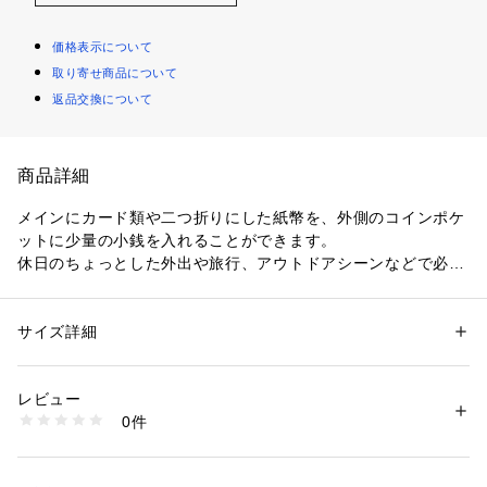
価格表示について
取り寄せ商品について
返品交換について
商品詳細
メインにカード類や二つ折りにした紙幣を、外側のコインポケ
ットに少量の小銭を入れることができます。
休日のちょっとした外出や旅行、アウトドアシーンなどで必要
最低限の現金やカードを持ち歩く際の簡易的なウォレットとし
てご利用いただけます。
（カード6枚入れた場合、紙幣10枚、小銭6枚程度が収容可能
サイズ詳細
性別：
メンズ
です。）
カテゴリー：
ファッション
 ＞ 
財布・ケース
 ＞ 
コインケース・札入れ
素材：牛革
生産国：-
レビュー
商品番号：
1410800011418 
（モール）
0件
【BADALASSI LEATHER】
04539854012 （ショップ）
イタリア・トスカーナの老舗タンナー「BADALASSI CARL
O」社が手掛ける、プレミアムなフルベジタブルタンニングレ